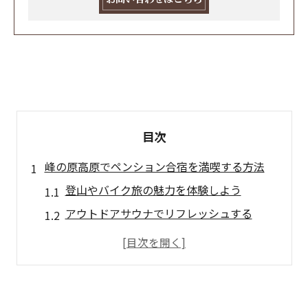
目次
峰の原高原でペンション合宿を満喫する方法
登山やバイク旅の魅力を体験しよう
アウトドアサウナでリフレッシュする
テニスやフットサルでスポーツ合宿
涼しい高原でのリラクゼーション
ペンション周辺の自然を満喫する方法
子供と楽しむアスレチック体験