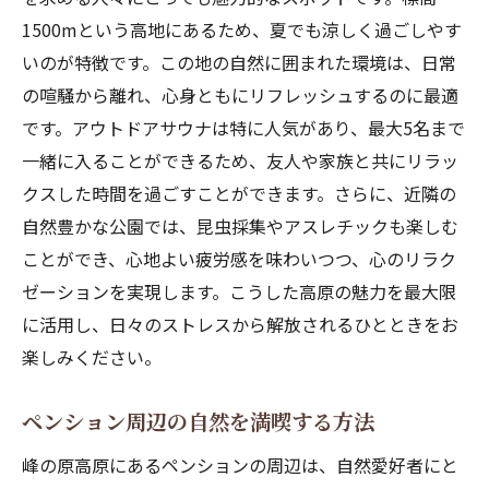
ペンションからの登山体験の魅力
1500mという高地にあるため、夏でも涼しく過ごしやす
自然の中でのリラクゼーション法
いのが特徴です。この地の自然に囲まれた環境は、日常
高原の涼しさを満喫する滞在
の喧騒から離れ、心身ともにリフレッシュするのに最適
子供と楽しむ峰の原ペンション体験
です。アウトドアサウナは特に人気があり、最大5名まで
一緒に入ることができるため、友人や家族と共にリラッ
アスレチックでの親子の時間
クスした時間を過ごすことができます。さらに、近隣の
サウナで大人も楽しむリフレッシュ
自然豊かな公園では、昆虫採集やアスレチックも楽しむ
昆虫採集で自然を学ぶ
ことができ、心地よい疲労感を味わいつつ、心のリラク
ペンションでの子供向けアクティビティ
ゼーションを実現します。こうした高原の魅力を最大限
自然の中での遊び方を提案
に活用し、日々のストレスから解放されるひとときをお
家族で楽しむ涼しい高原滞在
楽しみください。
ペンション周辺の自然を満喫する方法
峰の原高原にあるペンションの周辺は、自然愛好者にと