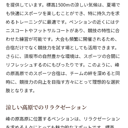
を提供しています。標高1500mの涼しい気候は、夏場で
自然の中でのサウナ体験を楽しむ
も快適にスポーツを楽しむことができ、特に持久力を求
ペンションでの快適な合宿生活
めるトレーニングに最適です。ペンションの近くにはテ
ロードバイク愛好者必見のペンション
ニスコートやフットサルコートがあり、競技の特性に合
峰の原高原の坂道でロードバイク挑戦
わせた練習が可能です。大会も頻繁に開催されるため、
ペンションを拠点にしたツーリング
合宿だけでなく競技力を試す場としても活用できます。
サウナでの疲労回復法
さらに、須坂市の自然豊かな環境は、スポーツの合間に
涼しい高原でのサイクリングの魅力
リフレッシュするのにもぴったりです。このように、峰
の原高原でのスポーツ合宿は、チームの絆を深めると同
ペンションでのサイクルスポット紹介
時に、競技力の向上を目指す方々にとって理想的な選択
自然を感じるバイク旅の楽しみ方
肢となります。
峰の原高原で自然を楽しむペンション滞在
自然に囲まれたペンションの魅力
涼しい高原でのリラクゼーション
アウトドアサウナでリフレッシュする
峰の原高原に位置するペンションは、リラクゼーション
昆虫採集で子供との楽しいひととき
を求める人々にとっても魅力的なスポットです。標高