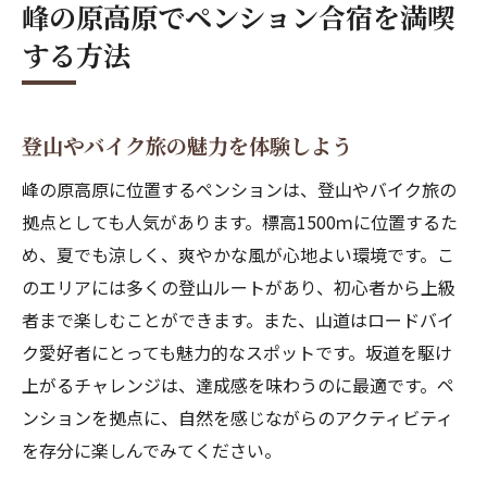
峰の原高原でペンション合宿を満喫
須坂市で楽しむアウトドアサウナ体験
する方法
峰の原高原のアウトドアサウナの魅力
夏でも涼しいペンションでの過ごし方
登山やバイク旅の魅力を体験しよう
サウナで心身ともにリフレッシュ
プライベートサウナの楽しみ方
峰の原高原に位置するペンションは、登山やバイク旅の
高地の涼しさを体感する
拠点としても人気があります。標高1500ｍに位置するた
め、夏でも涼しく、爽やかな風が心地よい環境です。こ
サウナ後の自然を楽しむアクティビティ
のエリアには多くの登山ルートがあり、初心者から上級
標高1500mの涼しさを満喫するペンション合宿
者まで楽しむことができます。また、山道はロードバイ
高地の涼しさを実感する夏の過ごし方
ク愛好者にとっても魅力的なスポットです。坂道を駆け
アウトドアサウナでの特別な体験
上がるチャレンジは、達成感を味わうのに最適です。ペ
涼しい環境でのスポーツ合宿の魅力
ンションを拠点に、自然を感じながらのアクティビティ
ペンションでのリラクゼーション法
を存分に楽しんでみてください。
自然に囲まれた滞在の楽しみ方