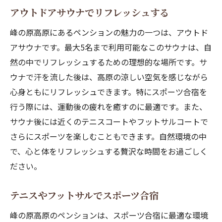
アウトドアサウナでリフレッシュする
子供と一緒に楽しむ高原の遊び
スポーツ合宿に最適な峰の原ペンション
峰の原高原にあるペンションの魅力の一つは、アウトド
高地トレーニングで体力を鍛える
アサウナです。最大5名まで利用可能なこのサウナは、自
然の中でリフレッシュするための理想的な場所です。サ
ペンション周辺のスポーツ施設の紹介
ウナで汗を流した後は、高原の涼しい空気を感じながら
爽やかな環境での合宿の魅力
心身ともにリフレッシュできます。特にスポーツ合宿を
アウトドアサウナでリカバリー
行う際には、運動後の疲れを癒すのに最適です。また、
ペンション合宿の充実したスケジュール
サウナ後には近くのテニスコートやフットサルコートで
自然との調和を楽しむスポーツ体験
さらにスポーツを楽しむこともできます。自然環境の中
アウトドアサウナの魅力を堪能する合宿
で、心と体をリフレッシュする贅沢な時間をお過ごしく
ペンションでのサウナ体験の魅力
ださい。
アウトドアサウナでのリラックス法
テニスやフットサルでスポーツ合宿
リフレッシュできる夏の高原合宿
峰の原高原のペンションは、スポーツ合宿に最適な環境
サウナ後のアクティブな過ごし方