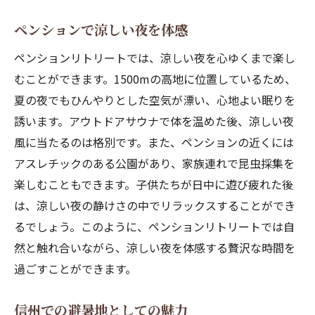
自然の中でのアクティビティ
ペンションで涼しい夜を体感
家族連れに人気の公園
ペンションリトリートでは、涼しい夜を心ゆくまで楽し
昆虫採集も楽しめる自然公園
むことができます。1500mの高地に位置しているため、
信州の高地ペンションでリラックス
夏の夜でもひんやりとした空気が漂い、心地よい眠りを
高地で過ごす贅沢な時間
誘います。アウトドアサウナで体を温めた後、涼しい夜
信州の自然に囲まれたペンション
風に当たるのは格別です。また、ペンションの近くには
ペンションでの静かなひととき
アスレチックのある公園があり、家族連れで昆虫採集を
心身共にリフレッシュする方法
楽しむこともできます。子供たちが日中に遊び疲れた後
高地のペンションでのんびり過ごす
は、涼しい夜の静けさの中でリラックスすることができ
信州の自然と静寂を楽しむ
るでしょう。このように、ペンションリトリートでは自
然と触れ合いながら、涼しい夜を体感する贅沢な時間を
過ごすことができます。
信州での避暑地としての魅力