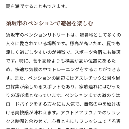
夏を満喫することもできます。
信州の自然と共に過ごす贅沢
スポーツ合宿に最適な須坂市のペンション
須坂市のペンションで避暑を楽しむ
スポーツ合宿に最適な環境
須坂市のペンションリトリートは、避暑地として多くの
ペンションでの充実した合宿生活
人々に愛されている場所です。標高が高いため、夏でも
須坂市でスポーツに集中
涼しく過ごしやすいのが特徴で、スポーツ合宿にも最適
ペンションでの合宿の魅力
です。特に、菅平高原よりも標高が高い位置にあるた
スポーツ施設と自然が融合する場所
め、快適な気候の中でトレーニングをすることができま
ペンションでの充実したスポーツ合宿
す。また、ペンションの周辺にはアスレチック公園や昆
アウトドアサウナ付きの避暑地ペンション
虫採集が楽しめるスポットもあり、家族連れにはぴった
りの遊び場となっています。ペンションまでの道のりは
避暑地でのサウナ体験
ロードバイクをする方々にも人気で、自然の中を駆け抜
信州のペンションで心身リフレッシュ
ける爽快感が味わえます。アウトドアサウナでのリラッ
アウトドアサウナと自然を楽しむ
クス時間と合わせて、心身ともにリフレッシュできる避
ペンションでの避暑とサウナの魅力