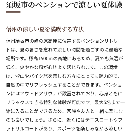
須坂市のペンションで涼しい夏体験
アウトドアサウナが魅力のペンション
アウトドアサウナの楽しみ方
信州の涼しい夏を満喫する方法
ペンションのサウナでリラックス
自然の中でサウナを楽しむ
信州須坂市の峰の原高原に位置するペンションリトリー
ペンションのサウナで心身リフレッシュ
トは、夏の暑さを忘れて涼しい時間を過ごすのに最適な
場所です。標高1500mの高地にあるため、夏でも気温が
サウナ体験の魅力と効果
低く、爽やかな風が心地よく感じられます。この環境
アウトドアサウナの魅力を探る
は、登山やバイク旅を楽しむ方々にとっても魅力的で、
峰の原高原ペンションで快適な休日
自然の中でリフレッシュすることができます。ペンショ
信州で過ごすリラックスな休日
ンにはアウトドアサウナが設置されており、心身ともに
ペンションでの静かなひととき
リラックスできる特別な体験が可能です。最大5名まで一
自然に囲まれた快適な時間
緒に入ることができるため、家族や友人と一緒に楽しむ
ペンションでの贅沢な休日体験
のも良いでしょう。さらに、近くにはテニスコートやフ
ットサルコートがあり、スポーツを楽しみながら涼しい
峰の原高原で心身リフレッシュ