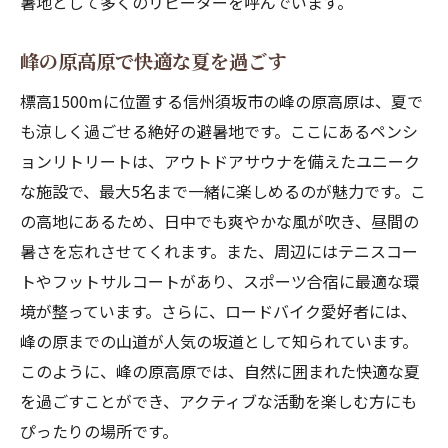
暑地として多くのリピーターを呼んでいます。
自然の中でリラックスする方法
避暑地でのサウナ体験を満喫
峰の原高原で快適な夏を過ごす
登山やバイク旅に最適なペンション
標高1500mに位置する信州須坂市の峰の原高原は、夏で
ペンションを拠点にした冒険
も涼しく過ごせる絶好の避暑地です。ここにあるペンシ
登山者に優しいペンションの魅力
ョンリトリートは、アウトドアサウナを備えたユニーク
バイク旅の立ち寄りに最適
な施設で、最大5名まで一緒に楽しめるのが魅力です。こ
の高地にあるため、日中でも爽やかな風が吹き、昼間の
自然を満喫できるペンション
暑さを忘れさせてくれます。また、周辺にはテニスコー
登山後の休息にぴったりの場所
トやフットサルコートがあり、スポーツ合宿に最適な環
バイク旅に適した快適な宿泊地
境が整っています。さらに、ロードバイク愛好者には、
ペンション近くのアスレチック公園で遊ぶ
峰の原までの山道が人気の坂道として知られています。
家族で楽しむアスレチック体験
このように、峰の原高原では、自然に囲まれた快適な夏
ペンション周辺のアクティビティ
を過ごすことができ、アクティブな活動を楽しむ方にも
子供と一緒に遊べる公園
ぴったりの場所です。