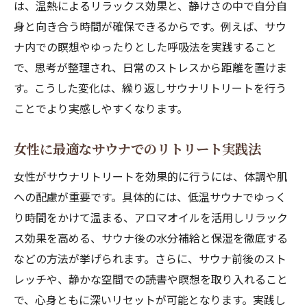
由
は、温熱によるリラックス効果と、静けさの中で自分自
身と向き合う時間が確保できるからです。例えば、サウ
女性におすすめのリトリート的サウナ習慣
ナ内での瞑想やゆったりとした呼吸法を実践すること
サウナで心身の調和を取り戻すセルフケア
で、思考が整理され、日常のストレスから距離を置けま
法
す。こうした変化は、繰り返しサウナリトリートを行う
毎日の疲れを癒すサウナリトリート実践術
ことでより実感しやすくなります。
サウナが叶える新しい日常のリフレッシュ
体験
女性に最適なサウナでのリトリート実践法
リトリート発想で変わるサウナの楽しみ方
女性がサウナリトリートを効果的に行うには、体調や肌
への配慮が重要です。具体的には、低温サウナでゆっく
り時間をかけて温まる、アロマオイルを活用しリラック
ス効果を高める、サウナ後の水分補給と保湿を徹底する
などの方法が挙げられます。さらに、サウナ前後のスト
レッチや、静かな空間での読書や瞑想を取り入れること
で、心身ともに深いリセットが可能となります。実践し