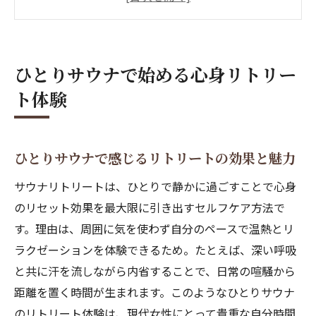
は
静かなサウナ時間がもたらす内面のリフレ
ッシュ法
ひとりサウナで始める心身リトリー
女性におすすめのリトリート的サウナ体験
ト体験
の始め方
ひとりサウナが叶える深いリラクゼーショ
ンの秘密
ひとりサウナで感じるリトリートの効果と魅力
サウナを活用した自分時間の充実術を解説
サウナリトリートは、ひとりで静かに過ごすことで心身
リトリートとは何かサウナで考える新習慣
のリセット効果を最大限に引き出すセルフケア方法で
サウナで実感するリトリートとは何かを解
す。理由は、周囲に気を使わず自分のペースで温熱とリ
説
ラクゼーションを体験できるため。たとえば、深い呼吸
リトリート的サウナ習慣が心に与える変化
と共に汗を流しながら内省することで、日常の喧騒から
女性に最適なサウナでのリトリート実践法
距離を置く時間が生まれます。このようなひとりサウナ
毎日に取り入れたいリトリート発想のサウ
のリトリート体験は、現代女性にとって貴重な自分時間