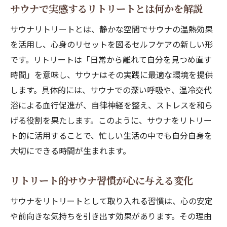
サウナパッションを引き出すリトリート流
サウナで実感するリトリートとは何かを解説
セルフケア
サウナリトリートとは、静かな空間でサウナの温熱効果
サウナで情熱を高めるための実践的アプロ
を活用し、心身のリセットを図るセルフケアの新しい形
ーチ
です。リトリートは「日常から離れて自分を見つめ直す
リトリート感覚で楽しむサウナの新しい魅
時間」を意味し、サウナはその実践に最適な環境を提供
力
します。具体的には、サウナでの深い呼吸や、温冷交代
サウナパッションが続くセルフケアルーテ
浴による血行促進が、自律神経を整え、ストレスを和ら
ィン
げる役割を果たします。このように、サウナをリトリー
女性のためのサウナリトリート継続術を紹
ト的に活用することで、忙しい生活の中でも自分自身を
介
大切にできる時間が生まれます。
サウナパッションとリトリート体験のつな
リトリート的サウナ習慣が心に与える変化
がり
日常をリセットするサウナリトリートの魅力
サウナをリトリートとして取り入れる習慣は、心の安定
サウナリトリートが日常をリセットする理
や前向きな気持ちを引き出す効果があります。その理由