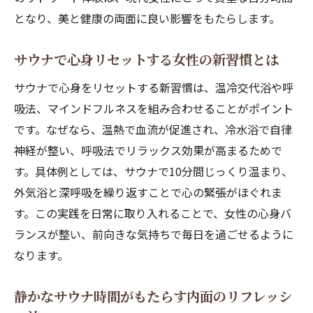
ナ活用
となり、美と健康の両面に良い影響をもたらします。
サウナとリトリートが導く新しいセルフケ
サウナで心身リセットする女性の新習慣とは
アの形
サウナで始めるリトリート的ライフスタイ
サウナで心身をリセットする新習慣は、温冷交代浴や呼
ルのすすめ
吸法、マインドフルネスを組み合わせることがポイント
プライベートサウナで叶う女性の癒やし時間
です。なぜなら、温熱で血流が促進され、冷水浴で自律
神経が整い、呼吸法でリラックス効果が高まるためで
プライベートサウナが女性に人気の理由を
す。具体例としては、サウナで10分間じっくり温まり、
解説
外気浴と深呼吸を繰り返すことで心の緊張がほぐれま
サウナで叶える自分だけの癒やしリトリー
す。この実践を日常に取り入れることで、女性の心身バ
ト体験
ランスが整い、前向きな気持ちで毎日を過ごせるように
プライベートサウナの効果的なセルフケア
なります。
活用術
サウナで心身を満たす癒しの過ごし方を提
静かなサウナ時間がもたらす内面のリフレッシ
案