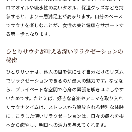
ロマオイルや吸水性の高いタオル、保湿グッズなどを持
リトリート的サウナ習慣が心を整えるポイ
参すると、より一層満足度が高まります。自分のペース
ント
でサウナを楽しむことが、女性の美と健康をサポートす
セルフケアに役立つサウナアイテムの選び方
る第一歩となります。
サウナ女子が持つべきセルフケアアイテム
の選び方
ひとりサウナが叶える深いリラクゼーションの
リトリート体験を深めるサウナグッズの活
秘密
用法
ひとりサウナは、他人の目を気にせず自分だけのリズム
女性にぴったりなサウナ用アイテムとは何
でリラクゼーションできるのが最大の魅力です。なぜな
か
ら、プライベートな空間で心身の緊張を解きほぐしやす
サウナでの快適さを高めるアイテム選定ポ
いためです。たとえば、好きな音楽やアロマを取り入れ
イント
たサウナタイムは、ストレスから解放される特別な体験
サウナタイムを充実させるおすすめセルフ
に。こうした深いリラクゼーションは、日々の疲れを根
ケア用品
本から癒やし、明日への活力を与えてくれます。
リトリート気分を盛り上げるサウナグッズ