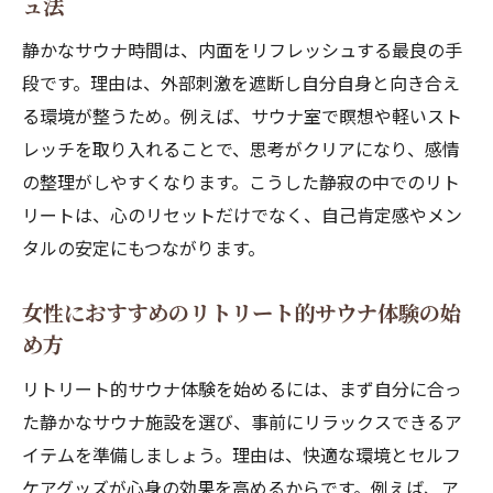
ュ法
リトリート感覚を高めるサウナ利用テクニ
静かなサウナ時間は、内面をリフレッシュする最良の手
ック
段です。理由は、外部刺激を遮断し自分自身と向き合え
女性に寄り添うプライベートサウナの魅力
る環境が整うため。例えば、サウナ室で瞑想や軽いスト
を紹介
レッチを取り入れることで、思考がクリアになり、感情
サウナがもたらすメンタル回復の秘訣を解説
の整理がしやすくなります。こうした静寂の中でのリト
サウナでメンタル回復が期待できる理由と
リートは、心のリセットだけでなく、自己肯定感やメン
は
タルの安定にもつながります。
心のリセットに役立つサウナ活用法を紹介
女性におすすめのリトリート的サウナ体験の始
サウナがもたらすリトリート的癒やし効果
め方
の真実
女性のメンタルヘルスとサウナの関係性を
リトリート的サウナ体験を始めるには、まず自分に合っ
解説
た静かなサウナ施設を選び、事前にリラックスできるア
サウナで日常のストレスから解放されるコ
イテムを準備しましょう。理由は、快適な環境とセルフ
ツ
ケアグッズが心身の効果を高めるからです。例えば、ア