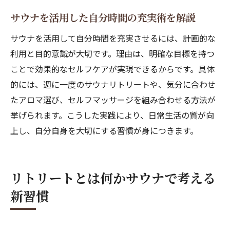
の選び方
サウナを活用した自分時間の充実術を解説
HSP女性にも優しいサウナ利用法とは
サウナを活用して自分時間を充実させるには、計画的な
HSP女性が安心して楽しめるサウナ利用法
利用と目的意識が大切です。理由は、明確な目標を持つ
繊細な女性に寄り添うリトリート的サウナ
ことで効果的なセルフケアが実現できるからです。具体
体験
的には、週に一度のサウナリトリートや、気分に合わせ
たアロマ選び、セルフマッサージを組み合わせる方法が
サウナとHSPの相性を考慮したセルフケア
挙げられます。こうした実践により、日常生活の質が向
術
上し、自分自身を大切にする習慣が身につきます。
静けさ重視のサウナリトリート活用ポイン
ト
心地よく過ごすためのサウナ選びと注意点
リトリートとは何かサウナで考える
リトリートとしてのサウナがHSP女性に最
新習慣
適な理由
サウナパッションを高めるリトリート術