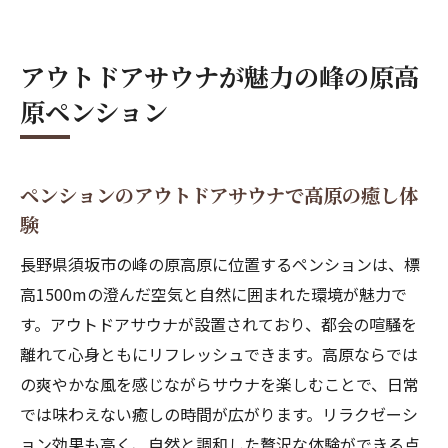
過ごし方
自然に囲まれたペンションでアクティブな
アウトドアサウナが魅力の峰の原高
クリスマス
原ペンション
ペンションで叶うスポーツ＆リフレッシュ
体験
アスレチックや昆虫採集もできる癒しのペンシ
ペンションのアウトドアサウナで高原の癒し体
ョン滞在
験
ペンション近くの公園で子供と遊ぶクリス
長野県須坂市の峰の原高原に位置するペンションは、標
マス体験
高1500mの澄んだ空気と自然に囲まれた環境が魅力で
アスレチックや昆虫採集が楽しめる高原ペ
す。アウトドアサウナが設置されており、都会の喧騒を
ンション
離れて心身ともにリフレッシュできます。高原ならでは
家族で過ごすペンションならではの自然体
の爽やかな風を感じながらサウナを楽しむことで、日常
験
では味わえない癒しの時間が広がります。リラクゼーシ
ペンション滞在中に体験できるアウトドア
ョン効果も高く、自然と調和した贅沢な体験ができる点