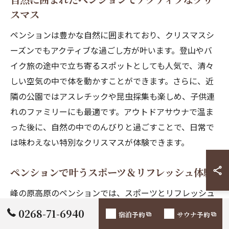
スマス
ペンションは豊かな自然に囲まれており、クリスマスシ
ーズンでもアクティブな過ごし方が叶います。登山やバ
イク旅の途中で立ち寄るスポットとしても人気で、清々
しい空気の中で体を動かすことができます。さらに、近
隣の公園ではアスレチックや昆虫採集も楽しめ、子供連
れのファミリーにも最適です。アウトドアサウナで温ま
った後に、自然の中でのんびりと過ごすことで、日常で
は味わえない特別なクリスマスが体験できます。
ペンションで叶うスポーツ＆リフレッシュ体験
峰の原高原のペンションでは、スポーツとリフレッシュ
が一度に楽しめるのが大きな特長です。最大5名同時に利
0268-71-6940
宿泊予約
サウナ予約
用できるアウトドアサウナは、運動後の疲れを癒すのに