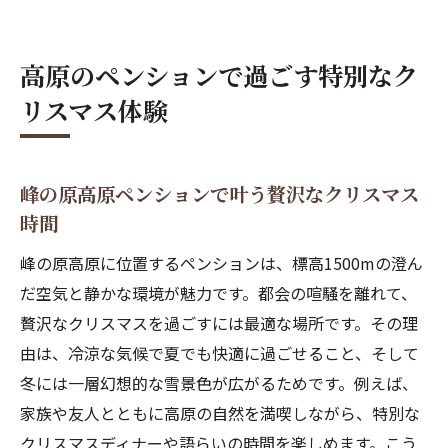
れて過ごす
高原の澄んだ空気が彩るクリスマスの魅力
高原のペンションで過ごす特別なク
ペンションで味わう心温まるクリスマスの
リスマス体験
ひととき
クリスマス別荘気分を楽しむ高原ペンショ
ンの休日
峰の原高原ペンションで叶う贅沢なクリスマス
家族や友人とペンションで作る思い出のク
時間
リスマス
峰の原高原に位置するペンションは、標高1500mの澄ん
アウトドアサウナが魅力の峰の原高原ペンショ
だ空気と静かな環境が魅力です。都会の喧騒を離れて、
ン
贅沢なクリスマスを過ごすには最適な場所です。その理
ペンションのアウトドアサウナで高原の癒
由は、冷涼な気候で夏でも快適に過ごせること、そして
し体験
冬には一層幻想的な雪景色が広がるためです。例えば、
最大5名まで同時に楽しめるサウナの魅力
家族や友人とともに高原の自然を満喫しながら、特別な
高地ならではの爽快感を味わう特別なサウ
クリスマスディナーや語らいの時間を楽しめます。こう