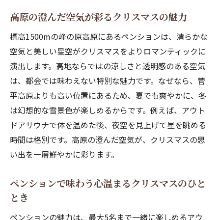
の魅力
高原の澄んだ空気が彩るクリスマスの魅力
快適なペンションで過ごすクリスマスの特
標高1500mの峰の原高原にあるペンションは、清らかな
別感
空気と美しい星空がクリスマスをよりロマンティックに
アウトドア好きに嬉しい高地ペンションの
演出します。高地ならではの涼しさと透明感のある空気
過ごし方
は、都会では味わえない特別な魅力です。なぜなら、菅
クリスマス別荘として選ばれる高地ペンシ
平高原よりも高い位置にあるため、夏でも爽やかに、冬
ョン
は幻想的な雪景色が楽しめるからです。例えば、アウト
家族や友人と楽しむ高原ペンションの冬時間
ドアサウナで体を温めた後、夜空を見上げて星を眺める
ペンションで家族と過ごす心温まるクリス
時間は格別です。高原の澄んだ空気が、クリスマスの思
マス
い出を一層鮮やかに彩ります。
友人同士で楽しめる高原ペンションの魅力
ポイント
ペンションで味わう心温まるクリスマスのひと
とき
冬の高原ペンションでゆったり過ごすコツ
ペンションの広々空間でプライベートな時
ペンションの魅力は、最大5名まで一緒に楽しめるアウ