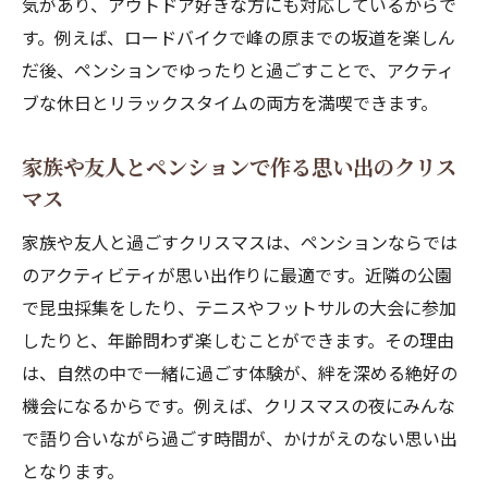
気があり、アウトドア好きな方にも対応しているからで
ョン滞在
す。例えば、ロードバイクで峰の原までの坂道を楽しん
サイクリストに嬉しいペンションの設備と
だ後、ペンションでゆったりと過ごすことで、アクティ
サービス
ブな休日とリラックスタイムの両方を満喫できます。
バイク旅や登山の休憩に最適な高地ペンシ
ョン
家族や友人とペンションで作る思い出のクリス
マス
テニスやフットサルも楽しめる自然派クリスマ
ス
家族や友人と過ごすクリスマスは、ペンションならでは
ペンション近くのテニスコートでスポーツ
のアクティビティが思い出作りに最適です。近隣の公園
を満喫
で昆虫採集をしたり、テニスやフットサルの大会に参加
フットサル大会も開催される高原ペンショ
したりと、年齢問わず楽しむことができます。その理由
ンの魅力
は、自然の中で一緒に過ごす体験が、絆を深める絶好の
機会になるからです。例えば、クリスマスの夜にみんな
クリスマスに家族や友人とスポーツを楽し
で語り合いながら過ごす時間が、かけがえのない思い出
む方法
となります。
スポーツ合宿にも人気なペンションの冬の