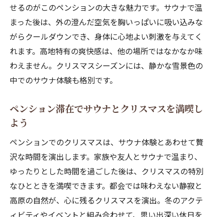
せるのがこのペンションの大きな魅力です。サウナで温
底解説
まった後は、外の澄んだ空気を胸いっぱいに吸い込みな
心に残るクリスマスを高原ペンションで作
がらクールダウンでき、身体に心地よい刺激を与えてく
ろう
れます。高地特有の爽快感は、他の場所ではなかなか味
ペンションでリフレッシュするクリスマス
わえません。クリスマスシーズンには、静かな雪景色の
のすすめ
中でのサウナ体験も格別です。
ペンション滞在でサウナとクリスマスを満喫し
よう
ペンションでのクリスマスは、サウナ体験とあわせて贅
沢な時間を演出します。家族や友人とサウナで温まり、
ゆったりとした時間を過ごした後は、クリスマスの特別
なひとときを満喫できます。都会では味わえない静寂と
高原の自然が、心に残るクリスマスを演出。冬のアクテ
ィビティやイベントと組み合わせて、思い出深い休日を