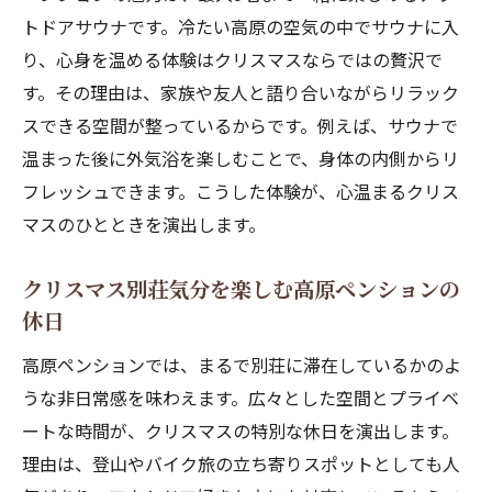
間を満喫
トドアサウナです。冷たい高原の空気の中でサウナに入
り、心身を温める体験はクリスマスならではの贅沢で
子供も大人も楽しめるペンションの冬アク
す。その理由は、家族や友人と語り合いながらリラック
ティビティ
スできる空間が整っているからです。例えば、サウナで
クリスマスログハウス気分を味わう高原ペ
温まった後に外気浴を楽しむことで、身体の内側からリ
ンション
フレッシュできます。こうした体験が、心温まるクリス
登山やバイク旅に最適な峰の原高原のペンショ
マスのひとときを演出します。
ン案内
ペンションを拠点に楽しむ高原の登山プラ
クリスマス別荘気分を楽しむ高原ペンションの
ン
休日
バイク旅にも最適な峰の原高原ペンション
高原ペンションでは、まるで別荘に滞在しているかのよ
の魅力
うな非日常感を味わえます。広々とした空間とプライベ
山道を楽しむロードバイク愛好家にも人気
ートな時間が、クリスマスの特別な休日を演出します。
の理由
理由は、登山やバイク旅の立ち寄りスポットとしても人
登山やアウトドアの疲れを癒す高原ペンシ