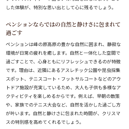
ナ時間
した体験が、特別な思い出として心に残るでしょう。
ペンション滞在でサウナとクリスマスを満
喫しよう
ペンションならではの自然と静けさに包まれて
過ごす
アウトドアサウナとペンションで贅沢なリ
フレッシュ
ペンションは峰の原高原の豊かな自然に囲まれ、静寂な
ログハウス気分を味わえるサウナ付きペン
環境が日常の疲れを癒します。自然と一体化した空間で
ション
過ごすことで、心身ともにリフレッシュできるのが特徴
クリスマスなら高地のペンションが心地よい理
です。理由は、近隣にあるアスレチック公園や昆虫採集
由
スポット、テニスコート・フットサルコートなどのアウ
トドア施設が充実しているため、大人も子供も多様なア
標高1500mのペンションが夏も冬も快適な
クティビティを楽しめるからです。例えば、早朝の散策
理由
や、家族でのテニス大会など、自然を活かした過ごし方
涼しい高原環境で楽しむクリスマスペンシ
が叶います。自然と静けさに包まれた時間が、クリスマ
ョン体験
スの特別感を高めてくれるでしょう。
高地ペンションで味わう澄んだ空気と静寂