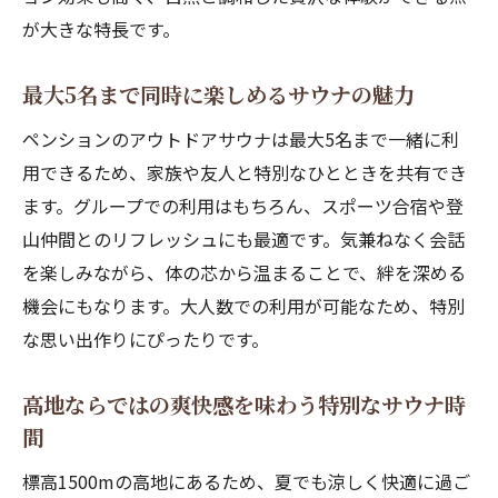
アクティビティ
が大きな特長です。
昆虫採集やアスレチックで思い出作りをし
最大5名まで同時に楽しめるサウナの魅力
よう
子供連れにおすすめのペンションクリスマ
ペンションのアウトドアサウナは最大5名まで一緒に利
ス
用できるため、家族や友人と特別なひとときを共有でき
須坂市の高原ペンションで叶える思い出のクリ
ます。グループでの利用はもちろん、スポーツ合宿や登
スマス
山仲間とのリフレッシュにも最適です。気兼ねなく会話
を楽しみながら、体の芯から温まることで、絆を深める
須坂市峰の原高原ペンションで過ごす特別
機会にもなります。大人数での利用が可能なため、特別
な夜
な思い出作りにぴったりです。
家族や友人と楽しむ思い出深いクリスマス
体験
高地ならではの爽快感を味わう特別なサウナ時
高原ペンションだからこそ叶う非日常のク
間
リスマス
標高1500mの高地にあるため、夏でも涼しく快適に過ご
ペンションの魅力を活かした過ごし方を徹