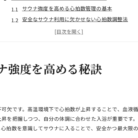
サウナ強度を高める心拍数管理の基本
安全なサウナ利用に欠かせない心拍数調整法
サウナ心拍数目安を把握する重要性
サウナ中の心拍数変動と適切な対応方法
サウナ強度と心拍数管理の実践ポイント
サウナで心拍数を効率良く高めるコツ
ナ強度を高める秘訣
サウナ利用時の最適な心拍数目安とは
サウナで推奨される心拍数目安の考え方
サウナ強度別に見る心拍数管理のコツ
心拍数140・150を超えるサウナ利用時の注意点
不可欠です。高温環境下で心拍数が上昇することで、血液
サウナ心拍数を測定する実用的な方法
上昇を把握しつつ、自分の体調に合わせた入浴が重要です
心拍数目安を守ることで得られる安全性
。心拍数を意識してサウナに入ることで、安全かつ最大限
サウナ心拍数170超時のリスクと対策