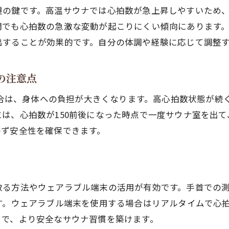
避の鍵です。高温サウナでは心拍数が急上昇しやすいため
サウナと心拍数管理で健康維持を目指そう
間でも心拍数の急激な変動が起こりにくい傾向にあります
サウナ利用後の心拍数安定化のコツ
出することが効果的です。自分の体調や経験に応じて調整
サウナ効果を高める生活習慣の工夫例
安全なサウナ習慣づくりで毎日を快適に
時の注意点
た場合は、身体への負担が大きくなります。高心拍数状態が
は、心拍数が150前後になった時点で一度サウナ室を出
わず安全性を確保できます。
る方法やウェアラブル端末の活用が有効です。手首での測
す。ウェアラブル端末を使用する場合はリアルタイムで心
とで、より安全なサウナ習慣を築けます。