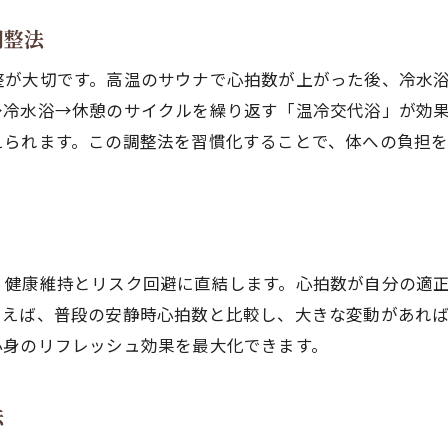
高温サウナで安全性を保つコツを解説
調整法
高温サウナ時に心拍数を安定させるポイント
整が大切です。高温のサウナで心拍数が上がった後、冷水
サウナ心拍数危険ゾーンに注意する理由
→冷水浴→休憩のサイクルを繰り返す「温冷交代浴」が効
サウナ強度に適した休憩タイミングとは
えられます。この調整法を習慣化することで、体への負担
高温サウナでの心拍数管理術を実践しよう
サウナ強度維持と安全性のバランスを取る方法
高温サウナ利用時に体調変化へ備える
筋肉への負担を抑えるサウナの入り方
、健康維持とリスク回避に直結します。心拍数が自分の適
とえば、普段の安静時心拍数と比較し、大きな変動があれ
サウナ強度が筋肉に及ぼす影響を解説
心身のリフレッシュ効果を最大化できます。
筋肉維持とサウナ心拍数コントロール法
サウナで筋肉が落ちるリスクを回避するコツ
法
心拍数管理で筋肉への負担を軽減する方法