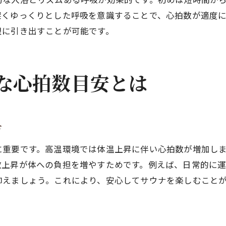
水風呂利用時の心拍数低下メカニズム
深くゆっくりとした呼吸を意識することで、心拍数が適度
サウナと水風呂交互浴による心拍数調整術
限に引き出すことが可能です。
サウナ心拍数管理に役立つ水風呂活用法
サウナで心拍数が上がらない理由と対策
な心拍数目安とは
サウナ利用時に心拍数が上がらない主な原因
サウナ強度不足が心拍数へ及ぼす影響
サウナで心拍数上昇を促す具体的方法
方
心拍数が上がらない時のチェックポイント
サウナ利用前後の体調管理の重要性
に重要です。高温環境では体温上昇に伴い心拍数が増加しま
数上昇が体への負担を増やすためです。例えば、日常的に
サウナ心拍数管理で健康効果を最大化
抑えましょう。これにより、安心してサウナを楽しむこと
安全なサウナ習慣で心身をリフレッシュ
サウナ習慣で心身リフレッシュを実現する方法
安全第一のサウナ強度設定術を身につける