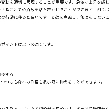
サウナ後の適切な休養で筋肉を守るには
の変動を適切に管理することが重要です。急激な上昇を感
わせることで心拍数を落ち着かせることができます。例え
サウナ利用と筋肉回復を両立するポイント
次の行動に移ると良いです。変動を意識し、無理をしない
リスクを避けるサウナ強度の選び方
サウナ強度選びで心拍数危険領域を回避
ト
サウナ心拍数上がらない場合の見直しポイント
践ポイントは以下の通りです。
自身に適したサウナ強度の見極め方を解説
リスク低減のための心拍数目安設定法
る
サウナ強度設定時の体調チェックが重要
心拍数変化から見る適正サウナ利用法
調整する
水風呂と心拍数変動の関係を知る
めつつも心身への負担を最小限に抑えることができます。
サウナ後の水風呂が心拍数に与える影響
心拍数水風呂変動で得られるリラックス効果
サウナ強度と水風呂の最適な組み合わせ方
的な入浴とリズムある呼吸が効果的です。初めは短時間か