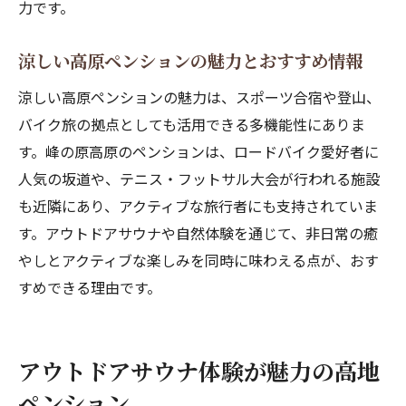
ペンション周辺で昆虫採集を楽しむ家族旅
力です。
アスレチック公園が近いペンションの魅力
涼しい高原ペンションの魅力とおすすめ情報
子供と遊べるペンション旅のおすすめポイ
ント
涼しい高原ペンションの魅力は、スポーツ合宿や登山、
バイク旅の拠点としても活用できる多機能性にありま
家族連れに優しいペンションの選び方ガイ
す。峰の原高原のペンションは、ロードバイク愛好者に
ド
人気の坂道や、テニス・フットサル大会が行われる施設
自然体験が充実したペンションの楽しみ方
も近隣にあり、アクティブな旅行者にも支持されていま
ペンションで家族の思い出を作る方法
す。アウトドアサウナや自然体験を通じて、非日常の癒
ペンションと他の宿泊施設の違いを徹底解説
やしとアクティブな楽しみを同時に味わえる点が、おす
ペンションと民泊の違いを分かりやすく解
すめできる理由です。
説
旅館やホテルとペンションの特徴を比較す
る
アウトドアサウナ体験が魅力の高地
ペンションの魅力と宿泊スタイルの違い
ペンション