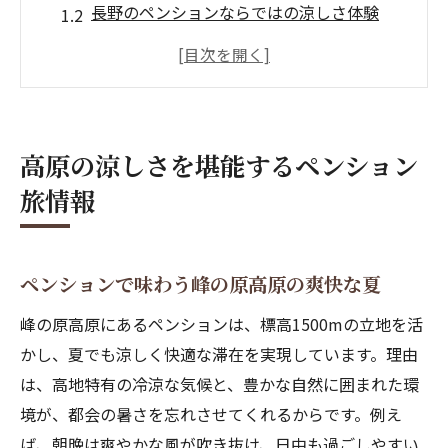
長野のペンションならではの涼しさ体験
高地ペンション旅で夏でも快適に過ごす方
法
ペンション選びで外せない涼しさのポイン
ト
高原の涼しさを堪能するペンション
自然豊かなペンションで心地よい滞在を実
旅情報
現
涼しい高原ペンションの魅力とおすすめ情
報
ペンションで味わう峰の原高原の爽快な夏
アウトドアサウナ体験が魅力の高地ペンション
峰の原高原にあるペンションは、標高1500mの立地を活
ペンションの屋外サウナで非日常を満喫す
かし、夏でも涼しく快適な滞在を実現しています。理由
る
は、高地特有の冷涼な気候と、豊かな自然に囲まれた環
高地ペンションならではのサウナ体験の魅
境が、都会の暑さを忘れさせてくれるからです。例え
力
ば、朝晩は爽やかな風が吹き抜け、日中も過ごしやすい