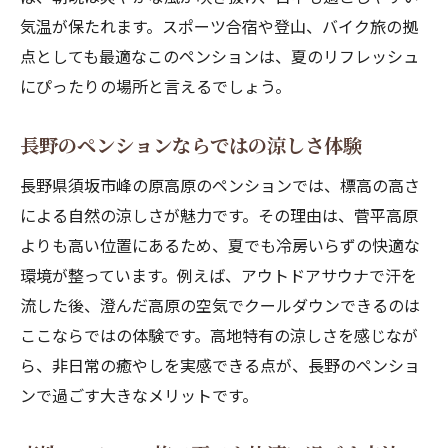
峰の原高原のペンションでグループサウナ
気温が保たれます。スポーツ合宿や登山、バイク旅の拠
体験
点としても最適なこのペンションは、夏のリフレッシュ
アウトドアサウナ付きペンションの楽しみ
にぴったりの場所と言えるでしょう。
方
長野のペンションならではの涼しさ体験
サウナ好きにおすすめの高原ペンション情
報
長野県須坂市峰の原高原のペンションでは、標高の高さ
ペンションで味わう開放的なサウナの癒や
による自然の涼しさが魅力です。その理由は、菅平高原
し
よりも高い位置にあるため、夏でも冷房いらずの快適な
峰の原高原で過ごす非日常のペンション滞在
環境が整っています。例えば、アウトドアサウナで汗を
流した後、澄んだ高原の空気でクールダウンできるのは
ペンションで叶える峰の原高原の特別な休
ここならではの体験です。高地特有の涼しさを感じなが
日
ら、非日常の癒やしを実感できる点が、長野のペンショ
高原の自然に包まれるペンション滞在の魅
ンで過ごす大きなメリットです。
力
非日常感を味わえるペンションの楽しみ方