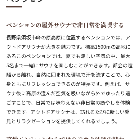
温泉付きペンションと他施設の違いも紹介
長野のペンションが選ばれる理由を解説
ペンションの屋外サウナで非日常を満喫する
ペンションとは何か宿泊初心者にも分かる
説明
長野県須坂市峰の原高原に位置するペンションでは、ア
ウトドアサウナが大きな魅力です。標高1500mの高地に
快適な夏旅を叶える長野のペンション選びガイ
あるこのペンションでは、夏でも涼しい空気の中、最大
ド
5名まで一緒にサウナを楽しむことができます。都会の喧
夏におすすめの長野ペンション選びのコツ
騒から離れ、自然に囲まれた環境で汗を流すことで、心
快適に過ごせるペンションの選び方を解説
身ともにリフレッシュできるのが特長です。例えば、サ
料理がおいしい長野のペンションを探す方
ウナ後に高原の澄んだ空気を吸いながら外でゆったり過
法
ごすことで、日常では味わえない非日常の癒やしを体験
関東から行きやすいペンションの特徴
できます。アウトドアサウナは、訪れるたびに新しい発
ペンションランキングで選ぶ夏旅スポット
見とリラクゼーションを提供してくれるでしょう。
理想のペンション旅を実現するポイント