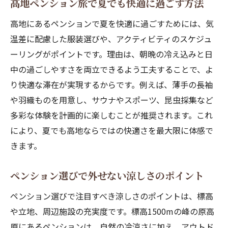
高地ペンション旅で夏でも快適に過ごす方法
リフレッシュに最適な高原ペンションを紹
高地にあるペンションで夏を快適に過ごすためには、気
介
温差に配慮した服装選びや、アクティビティのスケジュ
ペンションで体験できる四季折々の自然美
ーリングがポイントです。理由は、朝晩の冷え込みと日
峰の原高原のペンションが選ばれる理由
中の過ごしやすさを両立できるよう工夫することで、よ
スポーツ合宿にも最適な標高1500mの宿の魅力
り快適な滞在が実現するからです。例えば、薄手の長袖
ペンションがスポーツ合宿に選ばれる理由
や羽織ものを用意し、サウナやスポーツ、昆虫採集など
標高1500mのペンションで合宿を充実させ
多彩な体験を計画的に楽しむことが推奨されます。これ
る
により、夏でも高地ならではの快適さを最大限に体感で
高地トレーニングに適したペンションの特
きます。
徴
ペンション選びで外せない涼しさのポイント
ペンション近くの施設でスポーツを楽しむ
方法
ペンション選びで注目すべき涼しさのポイントは、標高
合宿利用に人気な高原ペンションのポイン
や立地、周辺施設の充実度です。標高1500mの峰の原高
ト
原にあるペンションは、自然の冷涼さに加え、アウトド