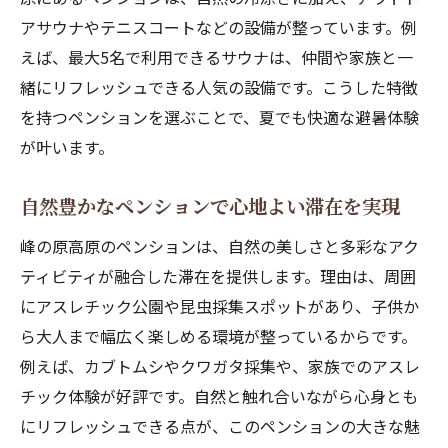
アサウナやテニスコートなどの設備が整っています。例
快適な合宿環境を整えるペンションの魅力
えば、最大5名で利用できるサウナは、仲間や家族と一
登山やバイク旅で立ち寄るペンションの楽しみ
緒にリフレッシュできる人気の設備です。こうした特徴
方
を持つペンションを選ぶことで、夏でも快適な避暑体験
登山拠点に最適なペンションの過ごし方
が叶います。
バイク旅に人気の高原ペンションの魅力
峰の原高原のペンションで旅の疲れを癒や
自然豊かなペンションで心地よい滞在を実現
す
峰の原高原のペンションは、自然の美しさと多彩なアク
ロードバイク愛好者におすすめのペンショ
ティビティが融合した滞在を提供します。理由は、周囲
ン情報
にアスレチック公園や昆虫採集スポットがあり、子供か
登山帰りに立ち寄りたいペンションの特徴
ら大人まで幅広く楽しめる環境が整っているからです。
アクティブ旅に合う高地ペンションの選び
例えば、カブトムシやクワガタ採集や、家族でのアスレ
方
チック体験が好評です。自然と触れ合いながら心身とも
昆虫採集や公園遊びで家族旅に嬉しい理由
にリフレッシュできる点が、このペンションの大きな魅