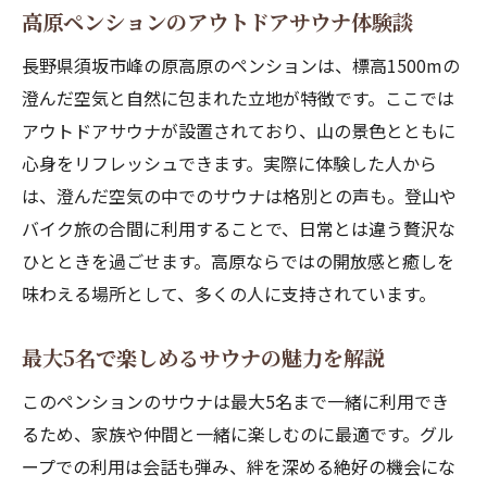
高原ペンションのアウトドアサウナ体験談
イント
長野県須坂市峰の原高原のペンションは、標高1500mの
休日に心身を癒すペンションの過ごし方
澄んだ空気と自然に包まれた立地が特徴です。ここでは
ペンションで実感する癒やしの休日の過ご
アウトドアサウナが設置されており、山の景色とともに
し方
心身をリフレッシュできます。実際に体験した人から
高原で味わうペンションの贅沢な朝食体験
は、澄んだ空気の中でのサウナは格別との声も。登山や
自然と向き合うことで得られる心のリセッ
バイク旅の合間に利用することで、日常とは違う贅沢な
ト
ひとときを過ごせます。高原ならではの開放感と癒しを
仲間や家族と語らうペンションの夜時間の
味わえる場所として、多くの人に支持されています。
魅力
リラクゼーションを深めるペンション活用
最大5名で楽しめるサウナの魅力を解説
法
このペンションのサウナは最大5名まで一緒に利用でき
非日常を楽しむペンションならではの休日
るため、家族や仲間と一緒に楽しむのに最適です。グル
提案
ープでの利用は会話も弾み、絆を深める絶好の機会にな