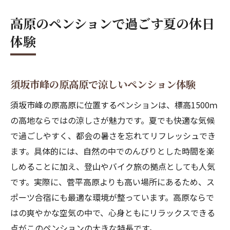
アウトドアサウナで心も体も癒される時間
高原のペンションで過ごす夏の休日
ペンションで味わう特別な夏の思い出作り
体験
アウトドアサウナが魅力の休日を満喫
高原ペンションのアウトドアサウナ体験談
最大5名で楽しめるサウナの魅力を解説
須坂市峰の原高原で涼しいペンション体験
ペンションだからできる自然の中のリフレ
須坂市峰の原高原に位置するペンションは、標高1500ｍ
ッシュ
の高地ならではの涼しさが魅力です。夏でも快適な気候
サウナ後の高地の涼しさと爽快感を満喫
で過ごしやすく、都会の暑さを忘れてリフレッシュでき
家族や友人と一緒に過ごす贅沢なペンショ
ます。具体的には、自然の中でのんびりとした時間を楽
ン時間
しめることに加え、登山やバイク旅の拠点としても人気
です。実際に、菅平高原よりも高い場所にあるため、ス
休日に心身を癒すサウナ活用法をご紹介
ポーツ合宿にも最適な環境が整っています。高原ならで
涼しい高地でリフレッシュする方法
はの爽やかな空気の中で、心身ともにリラックスできる
標高1500mペンションで快適な夏を過ごす
点がこのペンションの大きな特長です。