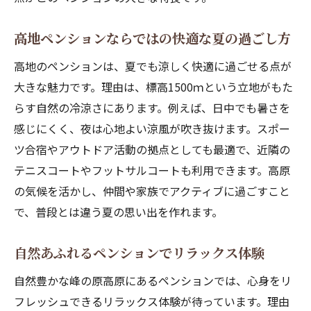
コツ
高地ペンションで味わう心地よい朝時間の
高地ペンションならではの快適な夏の過ごし方
魅力
高地のペンションは、夏でも涼しく快適に過ごせる点が
自然に囲まれたペンションで深呼吸リフレ
大きな魅力です。理由は、標高1500ｍという立地がもた
ッシュ
らす自然の冷涼さにあります。例えば、日中でも暑さを
スポーツや散策で体を動かす休日の過ごし
感じにくく、夜は心地よい涼風が吹き抜けます。スポー
方
ツ合宿やアウトドア活動の拠点としても最適で、近隣の
涼しい高原でゆっくり過ごすペンションの
テニスコートやフットサルコートも利用できます。高原
楽しみ
の気候を活かし、仲間や家族でアクティブに過ごすこと
高地でのんびりできるペンションのおすす
で、普段とは違う夏の思い出を作れます。
め
スポーツ合宿に最適なペンションの魅力とは
自然あふれるペンションでリラックス体験
峰の原のペンションが合宿に人気の理由
自然豊かな峰の原高原にあるペンションでは、心身をリ
テニスやフットサルも楽しめるペンション
フレッシュできるリラックス体験が待っています。理由