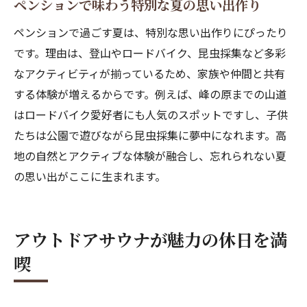
ペンションで味わう特別な夏の思い出作り
し方
ペンションで過ごす夏は、特別な思い出作りにぴったり
昆虫好きも満足できるペンションステイの
です。理由は、登山やロードバイク、昆虫採集など多彩
楽しさ
なアクティビティが揃っているため、家族や仲間と共有
峰の原高原の自然とペンションの楽しみ方
する体験が増えるからです。例えば、峰の原までの山道
四季折々の自然を感じるペンション滞在の
はロードバイク愛好者にも人気のスポットですし、子供
醍醐味
たちは公園で遊びながら昆虫採集に夢中になれます。高
自然散策でリフレッシュする高原ペンショ
地の自然とアクティブな体験が融合し、忘れられない夏
ン体験
の思い出がここに生まれます。
高地ならではの景色とペンションの魅力を
解説
アウトドアサウナが魅力の休日を満
自然と調和したペンションでの過ごし方提
案
喫
家族や友人と楽しむ峰の原の休日アイデア
自然を満喫できるペンションのおすすめポ