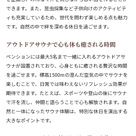
アウトドアと相性抜群のペンション滞在方
できます。また、昆虫採集など子供向けのアクティビテ
法
ィも充実しているため、世代を問わず楽しめる点も魅力
旅の疲れを癒すペンションのくつろぎ空間
です。自然の中で絆を深める休日を過ごせます。
自然とアクティビティを満喫できるペンシ
アウトドアサウナで心も体も癒される時間
ョン
家族で楽しむ昆虫採集と自然遊びの提案
ペンションには最大5名まで一緒に入れるアウトドアサ
ペンション近くの公園で昆虫採集体験を満
ウナが設置されており、心身ともに癒される贅沢な時間
喫
を過ごせます。標高1500mの澄んだ空気の中でサウナを
楽しむことで、日常では味わえないリフレッシュ効果が
家族連れに最適な自然豊かな遊び場の魅力
期待できます。たとえば、スポーツや登山の後にサウナ
カブトムシやクワガタ採集が楽しめるペン
で汗を流し、仲間と語らうことで心も解放されます。自
ション
然と一体になったサウナ体験は、特別な休日を演出する
アスレチック公園で思い切り遊ぶ休日の提
大きなポイントです。
案
親子で自然体験ができるペンションの過ご