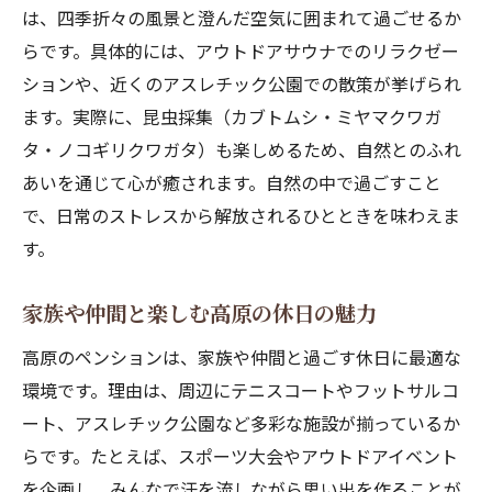
環境
は、四季折々の風景と澄んだ空気に囲まれて過ごせるか
標高の高いペンションで強化合宿を体験
らです。具体的には、アウトドアサウナでのリラクゼー
ションや、近くのアスレチック公園での散策が挙げられ
大会やイベント参加にも最適なペンション
ます。実際に、昆虫採集（カブトムシ・ミヤマクワガ
施設
タ・ノコギリクワガタ）も楽しめるため、自然とのふれ
グループ利用に嬉しい広々としたペンショ
あいを通じて心が癒されます。自然の中で過ごすこと
ン空間
で、日常のストレスから解放されるひとときを味わえま
スポーツ仲間と絆を深めるペンション合宿
す。
の魅力
登山やバイク旅の立ち寄りに選ばれる理由
家族や仲間と楽しむ高原の休日の魅力
登山拠点として人気のペンションならでは
高原のペンションは、家族や仲間と過ごす休日に最適な
の魅力
環境です。理由は、周辺にテニスコートやフットサルコ
バイク旅の立ち寄りスポットに最適なペン
ート、アスレチック公園など多彩な施設が揃っているか
ション
らです。たとえば、スポーツ大会やアウトドアイベント
ロードバイクに人気の峰の原の坂道体験
を企画し、みんなで汗を流しながら思い出を作ることが