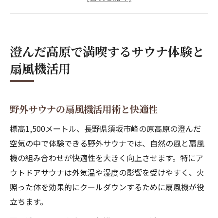
由
サウナで扇風機を利用する際の注意点
扇風機がもたらすサウナの温度管理効果
澄んだ高原で満喫するサウナ体験と
扇風機によるサウナ内の温度均一化術
扇風機活用
サウナでの温度ムラと扇風機の役割
扇風機を活用したサウナ内温度調節方法
サウナ内で扇風機が実現する快適な空間
野外サウナの扇風機活用術と快適性
天井と床の温度差を扇風機で解消する方法
標高1,500メートル、長野県須坂市峰の原高原の澄んだ
サウナの室内温度を均一化するコツと扇風
空気の中で体験できる野外サウナでは、自然の風と扇風
機
機の組み合わせが快適性を大きく向上させます。特にア
外気浴を極めるサウナと扇風機の関係性
ウトドアサウナは外気温や湿度の影響を受けやすく、火
照った体を効果的にクールダウンするために扇風機が役
外気浴で扇風機が活躍するサウナ活用法
立ちます。
サウナ後の外気浴と扇風機の相乗効果