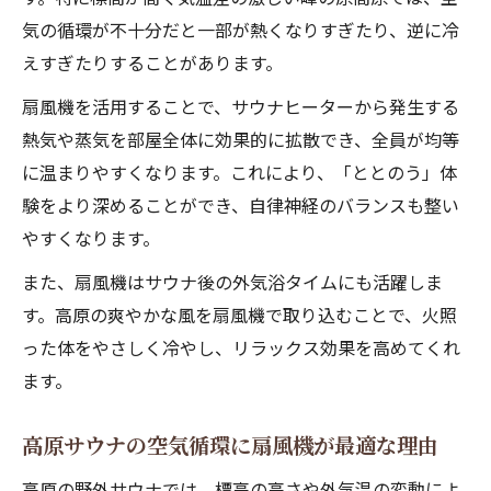
快適なサウナ湿度を作る扇風機の使い方
気の循環が不十分だと一部が熱くなりすぎたり、逆に冷
えすぎたりすることがあります。
扇風機でサウナの蒸気ムラを解消しよう
サウナと扇風機の組み合わせが湿度対策に
扇風機を活用することで、サウナヒーターから発生する
最適
熱気や蒸気を部屋全体に効果的に拡散でき、全員が均等
に温まりやすくなります。これにより、「ととのう」体
浴室サウナの空気循環は扇風機が決め手
験をより深めることができ、自律神経のバランスも整い
浴室サウナで重要な空気循環と扇風機活用
やすくなります。
サウナ内の空気換気に扇風機が効果的な理
由
また、扇風機はサウナ後の外気浴タイムにも活躍しま
す。高原の爽やかな風を扇風機で取り込むことで、火照
扇風機で実現するサウナの清潔な空間作り
った体をやさしく冷やし、リラックス効果を高めてくれ
浴室乾燥やカビ対策にサウナで扇風機を活
ます。
用
サーキュレーターと扇風機の違いと適正利
高原サウナの空気循環に扇風機が最適な理由
用
高原の野外サウナでは、標高の高さや外気温の変動によ