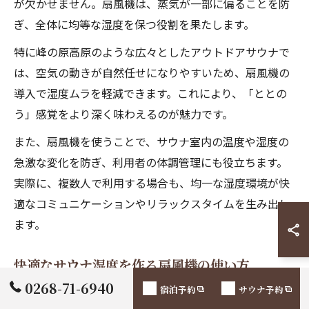
が欠かせません。扇風機は、蒸気が一部に偏ることを防
ぎ、全体に均等な湿度を保つ役割を果たします。
特に峰の原高原のような広々としたアウトドアサウナで
は、空気の動きが自然任せになりやすいため、扇風機の
導入で湿度ムラを軽減できます。これにより、「ととの
う」感覚をより深く味わえるのが魅力です。
また、扇風機を使うことで、サウナ室内の温度や湿度の
急激な変化を防ぎ、利用者の体調管理にも役立ちます。
実際に、複数人で利用する場合も、均一な湿度環境が快
適なコミュニケーションやリラックスタイムを生み出し
ます。
快適なサウナ湿度を作る扇風機の使い方
0268-71-6940
宿泊予約
サウナ予約
快適なサウナ湿度を作るためには、扇風機の設置場所と