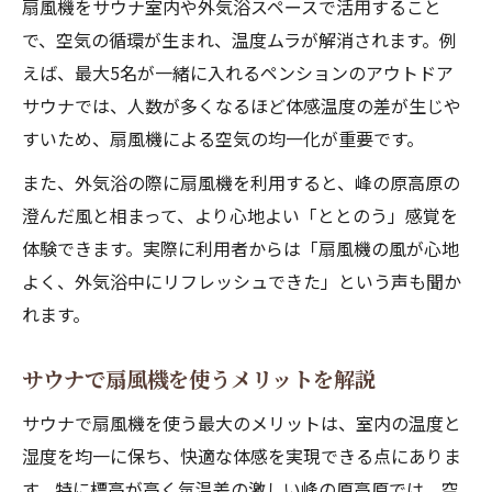
扇風機をサウナ室内や外気浴スペースで活用すること
サウナの外気浴を快適にする扇風機テクニ
で、空気の循環が生まれ、温度ムラが解消されます。例
ック
えば、最大5名が一緒に入れるペンションのアウトドア
扇風機がもたらす外気浴の新しい楽しみ方
サウナでは、人数が多くなるほど体感温度の差が生じや
冷却とリラックスを促すサウナの扇風機活
すいため、扇風機による空気の均一化が重要です。
用
また、外気浴の際に扇風機を利用すると、峰の原高原の
サウナのととのい感に扇風機が与える影響とは
澄んだ風と相まって、より心地よい「ととのう」感覚を
サウナのととのい感と扇風機の関係性
体験できます。実際に利用者からは「扇風機の風が心地
扇風機で深まるサウナのリラックス効果
よく、外気浴中にリフレッシュできた」という声も聞か
温冷交代浴と扇風機の相乗効果を解説
れます。
サウナの幸福感を高める扇風機の役割
扇風機が整う感覚にもたらす科学的根拠
サウナで扇風機を使うメリットを解説
快適な湿度管理ならサウナで扇風機を試そう
サウナで扇風機を使う最大のメリットは、室内の温度と
扇風機でサウナの湿度を効果的に調整
湿度を均一に保ち、快適な体感を実現できる点にありま
サウナの湿度維持に扇風機が有効な理由
す。特に標高が高く気温差の激しい峰の原高原では、空