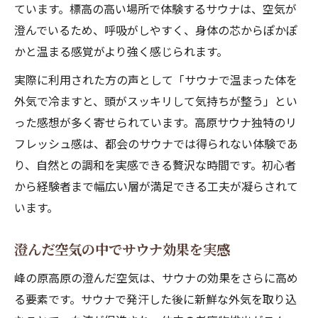
ています。標高の高い場所で体験するサウナは、空気が
サウナの場所と体への影響を徹底解説
澄んでいるため、呼吸がしやすく、身体の芯からぽかぽ
自分に最適なサウナ座る場所の探し方
かと温まる感覚がより強く感じられます。
効果的なサウナ体験のための座る場所選び
実際に利用された方の声として「サウナで温まった体を
サウナ座る場所の選び方と注意ポイント
外気で冷ますと、頭がスッキリして気持ちが整う」とい
サウナで整うための最適な座る位置とは
った感想が多く寄せられています。高原サウナ独特のリ
サウナ段差を活かす効果的な入り方
フレッシュ感は、都会のサウナでは得られない体験であ
り、自然との調和を実感できる贅沢な時間です。初心者
自分の体調に合うサウナ座る場所を解説
から経験者まで幅広い層が満足できる工夫が凝らされて
サウナ利用時のマナーと場所選びのコツ
います。
澄んだ空気の中でサウナ効果を実感
峰の原高原の澄んだ空気は、サウナの効果をさらに高め
る要素です。サウナで発汗した後に新鮮な外気を取り込