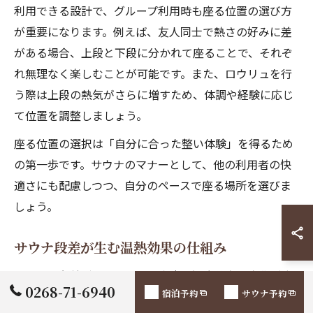
利用できる設計で、グループ利用時も座る位置の選び方
が重要になります。例えば、友人同士で熱さの好みに差
がある場合、上段と下段に分かれて座ることで、それぞ
れ無理なく楽しむことが可能です。また、ロウリュを行
う際は上段の熱気がさらに増すため、体調や経験に応じ
て位置を調整しましょう。
座る位置の選択は「自分に合った整い体験」を得るため
の第一歩です。サウナのマナーとして、他の利用者の快
適さにも配慮しつつ、自分のペースで座る場所を選びま
しょう。
サウナ段差が生む温熱効果の仕組み
サウナの段差があることで、室内の温度分布に変化が生
0268-71-6940
宿泊予約
サウナ予約
まれます。これは、熱い空気が上へ、冷たい空気が下へ