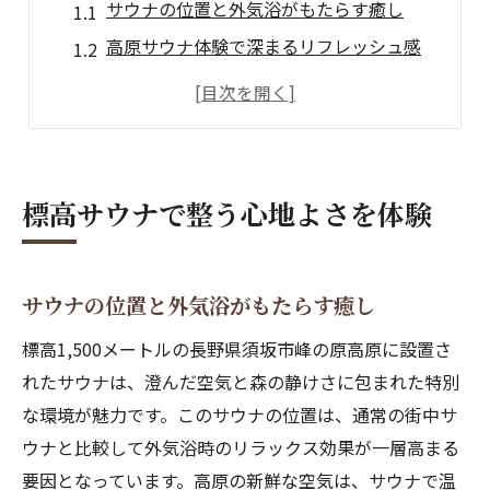
サウナの位置と外気浴がもたらす癒し
高原サウナ体験で深まるリフレッシュ感
澄んだ空気の中でサウナ効果を実感
サウナの温度差と心身の整いを解説
野外サウナならではの多幸感の秘密
サウナの座る位置が効果を左右する理由
標高サウナで整う心地よさを体験
サウナの上段下段で体感温度はどう違う
座る場所ごとのサウナ効果を比較解説
サウナの位置と外気浴がもたらす癒し
サウナの段差が生む自律神経の変化
サウナの座る位置と整いの関係とは
標高1,500メートルの長野県須坂市峰の原高原に設置さ
サウナ上段下段で違う温熱体験の理由
れたサウナは、澄んだ空気と森の静けさに包まれた特別
な環境が魅力です。このサウナの位置は、通常の街中サ
森に包まれる外気浴のリラックス術
ウナと比較して外気浴時のリラックス効果が一層高まる
サウナ後の外気浴がもたらす癒やし効果
要因となっています。高原の新鮮な空気は、サウナで温