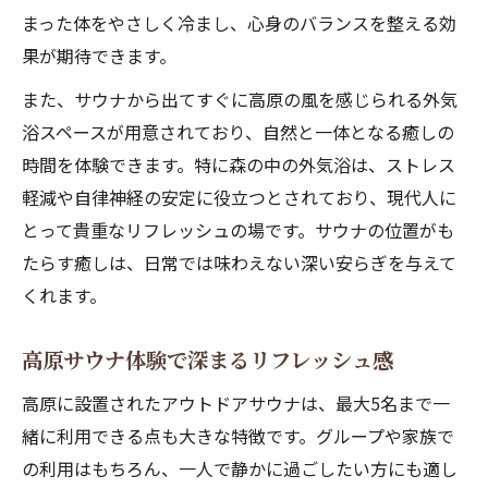
森の外気浴で心身が整う理由を解説
まった体をやさしく冷まし、心身のバランスを整える効
野外サウナの外気浴で得られる安らぎ
果が期待できます。
澄んだ風とサウナのリセット体験
また、サウナから出てすぐに高原の風を感じられる外気
サウナ体験後の外気浴の重要ポイント
浴スペースが用意されており、自然と一体となる癒しの
温冷交代浴が生む究極のととのい感覚
時間を体験できます。特に森の中の外気浴は、ストレス
サウナと水風呂の交代浴で整う仕組み
軽減や自律神経の安定に役立つとされており、現代人に
温冷交代浴がサウナ効果を高める理由
とって貴重なリフレッシュの場です。サウナの位置がも
サウナで感じる多幸感とそのメカニズム
たらす癒しは、日常では味わえない深い安らぎを与えて
くれます。
サウナの温冷刺激が自律神経を整える
交代浴で得られるサウナならではの幸福感
高原サウナ体験で深まるリフレッシュ感
サウナの上段下段で異なる体感温度の秘密
高原に設置されたアウトドアサウナは、最大5名まで一
サウナの上段と下段はどちらが熱いか
緒に利用できる点も大きな特徴です。グループや家族で
座る位置によるサウナ体験の違いとは
の利用はもちろん、一人で静かに過ごしたい方にも適し
サウナ段差が生む温熱効果の仕組み