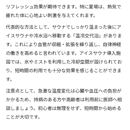
サウナで整わない時の対策ポイント
リフレッシュ効果が期待できます。特に夏場は、熱気で
健康意識で選ぶサウナ涼感の楽しみ方
疲れた体に心地よい刺激を与えてくれます。
健康面に配慮したサウナ涼感の楽しみ方
代表的な方法として、サウナでしっかり温まった後にア
サウナで体臭改善を目指す工夫
イスサウナや冷水浴へ移動する「温冷交代浴」がありま
妊活男性も安心のサウナ活用法とは
す。これにより血管が収縮・拡張を繰り返し、自律神経
サウナ後の体調変化を正しく理解する
の働きを高めると言われています。アイスサウナ導入施
サウナ涼感が日々の健康管理に役立つ理由
設では、氷やミストを利用した冷却空間が設けられてお
り、短時間の利用でも十分な効果を感じることができま
す。
注意点として、急激な温度変化は心臓や血圧への負担が
かかるため、持病のある方や高齢者は利用前に医師へ相
談しましょう。初心者は無理をせず、短時間から始める
ことが大切です。