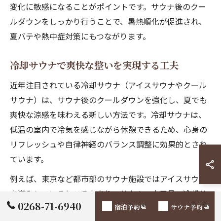
変化に敏感になることがポイントです。サウナ後のクー
ルダウンをしっかり行うことで、暑熱順化が促進され、
夏バテや熱中症対策にもつながります。
冷却サウナで爽快な整いを実現する工夫
近年注目されている冷却サウナ（アイスサウナやクール
サウナ）は、サウナ後のクールダウンを強化し、夏でも
爽快な涼感を味わえる新しい方法です。冷却サウナは、
低温の室内で冷気を感じながら休憩できるため、心身の
リフレッシュや自律神経のバランス調整に効果的とされ
ています。
例えば、東京など都市部のサウナ施設ではアイスサウナ
を導入しているところもあり、サウナ→水風呂→冷却サ
0268-71-6940
宿泊予約
サウナ予約
ウナ→外気浴の流れを楽しむ方が増えています。冷却サ