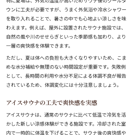
特に夏場は、外気の温度が高いためサウナ後のクールダ
サウナ後の涼しさを最大限に引き出す工夫
ウンに工夫が必要ですが、うまく外気浴や冷水シャワー
サウナと冷却法で快適な夏を過ごす
を取り入れることで、暑さの中でも心地よい涼しさを味
サウナ後の涼しさを楽しむ方法とは
わえます。例えば、屋外に設置されたサウナ施設では、
サウナ後の涼感を持続させるポイント
自然の風や川のせせらぎといった季節感も加わり、より
アイスサウナや冷水浴の効果的な活用
一層の爽快感を体験できます。
サウナ後の外気浴でリフレッシュ体験
ただし、夏は体への負担も大きくなりやすいため、こま
夏のサウナで爽快感を保つ工夫を紹介
めな水分補給や無理のない時間設定が重要です。失敗例
サウナ涼感が自律神経に与える影響
として、長時間の利用や水分不足による体調不良が報告
されているため、体調変化には十分注意しましょう。
夏サウナで整う体験のコツを紹介
サウナと外気浴を組み合わせる方法
アイスサウナの工夫で爽快感を実感
夏でも整うためのサウナ利用タイミング
アイスサウナは、通常のサウナに比べて低温で冷気を活
冷却サウナで爽快な整いを実現する工夫
かした新しい涼感体験ができる施設です。冷却された室
サウナ涼感を最大化する休憩法の実践
内で一時的に体温を下げることで、サウナ後の爽快感や