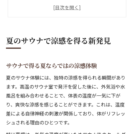
夏サウナで整わない悩みを解決する方法
外気浴がもたらすサウナ後の涼しさ
サウナ涼感で暑さに強い体を育てる
体調管理に役立つサウナの涼感術
夏のサウナで涼感を得る新発見
サウナ利用で体調を整えるコツ
サウナの涼感が健康管理に効く理由
サウナで得る夏ならではの涼感体験
夏のサウナで体臭対策を実践する方法
サウナで暑熱順化を促し夏バテ予防
夏のサウナ体験には、独特の涼感を得られる瞬間があり
妊活中でも安心なサウナの使い方
ます。高温のサウナ室で発汗を促した後に、外気浴や水
風呂を組み合わせることで、体表の温度が一気に下が
外気浴とクールダウンで夏を快適に
り、爽快な涼感を感じることができます。これは、温度
外気浴がサウナ涼感に効果的な理由
差による自律神経の刺激が関係しており、体がリフレッ
クールダウン時間の目安と方法を解説
シュされる理由のひとつです。
夏サウナで整うための外気浴テクニック