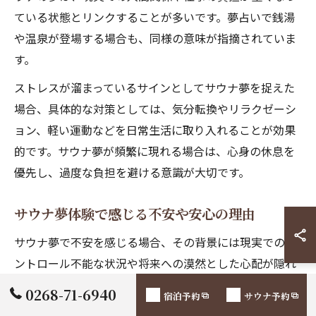
ている状態とリンクすることが多いです。夢占いで銭湯
や温泉が登場する場合も、同様の意味が指摘されていま
す。
ストレスが溜まっているサインとしてサウナ夢を捉えた
場合、具体的な対策としては、気分転換やリラクゼーシ
ョン、軽い運動などを日常生活に取り入れることが効果
的です。サウナ夢が頻繁に現れる場合は、心身の休息を
優先し、過度な負担を避ける意識が大切です。
サウナ夢体験で感じる不安や安心の理由
サウナ夢で不安を感じる場合、その背景には現実でのコ
ントロール不能な状況や将来への漠然とした心配が隠れ
ていることがあります。例えば、サウナでうまく呼吸が
0268-71-6940
宿泊予約
サウナ予約
できない、出られないといった夢は、現実での閉塞感や