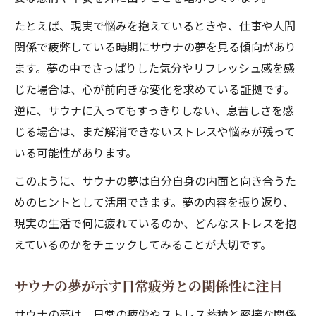
サウナの夢で得られるリラックス感の正体
たとえば、現実で悩みを抱えているときや、仕事や人間
関係で疲弊している時期にサウナの夢を見る傾向があり
夢に現れるサウナと深い癒しのつながり
ます。夢の中でさっぱりした気分やリフレッシュ感を感
サウナの夢が示す心身回復へのヒント
じた場合は、心が前向きな変化を求めている証拠です。
サウナ夢で感じる安心感の心理的要因
逆に、サウナに入ってもすっきりしない、息苦しさを感
夢でサウナに入る意味とスピリチュアル的解釈
じる場合は、まだ解消できないストレスや悩みが残って
サウナ夢のスピリチュアルな象徴に注目
いる可能性があります。
夢の中のサウナが示す運気アップのサイン
このように、サウナの夢は自分自身の内面と向き合うた
サウナ夢の深層心理と魂の浄化を考察
めのヒントとして活用できます。夢の内容を振り返り、
夢占いから見るサウナとエネルギーの関係
現実の生活で何に疲れているのか、どんなストレスを抱
サウナ夢体験が促す新たな自分探しの旅
えているのかをチェックしてみることが大切です。
サウナが夢に出るときの心理状態を探る
サウナの夢が示す日常疲労との関係性に注目
サウナ夢が反映する現在の心理的状態とは
夢でサウナが熱すぎる場合の意味と対処
サウナの夢は、日常の疲労やストレス蓄積と密接な関係