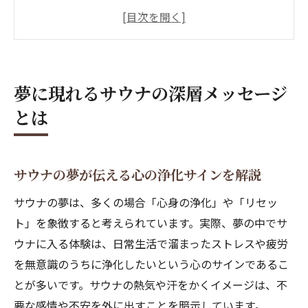
目
夢にサウナが現れる精神的な意味を考察
サウナと夢占いで読み解く自己の状態
サウナ夢がもたらす希望や安心感の背景
夢に現れるサウナの深層メッセージ
サウナの夢占いが教える浄化のサイン
とは
サウナ夢占いで分かる心身リセットの兆し
夢でサウナに入る意味とストレス解消の関
係
サウナの夢が伝える心の浄化サインを解説
夢占いで見るサウナと心の浄化作用
サウナの夢は、多くの場合「心身の浄化」や「リセッ
サウナが夢に出るときの浄化メッセージ分
ト」を象徴すると考えられています。実際、夢の中でサ
析
ウナに入る体験は、日常生活で溜まったストレスや疲労
サウナ夢が暗示する新たなスタートの予兆
を無意識のうちに浄化したいという心のサインであるこ
心のリラックスを促す夢のサウナ体験
とが多いです。サウナの熱気や汗をかくイメージは、不
要な感情や不安を外に出すことを暗示しています。
サウナ夢体験が心の安定に与える効果解説