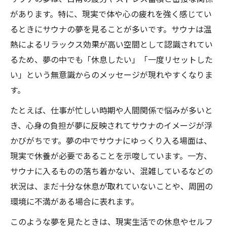
サウナ夢が示すストレス蓄積のサイン
があります。特に、現実で体や心の疲れを強く感じてい
るときにサウナの夢を見ることが多いです。サウナは温
サウナ夢体験で感じる不安や安心の理由
熱によるリラックス効果が高い空間として認識されてい
夢のサウナと感情コントロールの関係性
るため、夢の中でも「休息したい」「一度リセットした
サウナ後の休息に最適なタイミングと夢の関連
い」という無意識からのメッセージが現れやすくなりま
性
す。
サウナ夢と睡眠の最適タイミングを解説
たとえば、仕事が忙しい時期や人間関係で悩みが多いと
サウナ後何時間後に寝るべきか夢から学ぶ
き、心身の負担が夢に反映されてサウナのイメージが浮
夢のサウナ体験が休息リズムに与える効果
かびがちです。夢の中でサウナにゆっくり入る場面は、
サウナ夢と質の高い睡眠の関係性を探る
現実で休養が必要であることを示唆しています。一方、
夢でサウナに入ることで得られる快眠法
サウナに入るものの落ち着かない、混雑しているなどの
状況は、まだ十分な休息が取れていないことや、周囲の
環境に不満がある場合に表れます。
このような夢を見たときは、現実生活での休息やセルフ