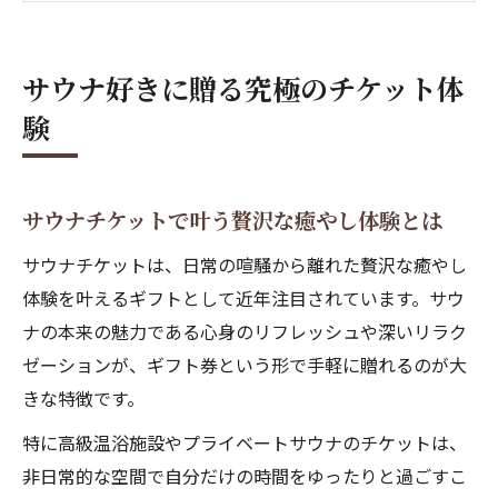
非日常を贈るサウナチケットギフトの魅力
サウナ体験が変わるチケット活用のポイン
サウナ好きに贈る究極のチケット体
ト
験
ギフトに最適なサウナチケット人気の理由
ギフト選びで迷ったらサウナチケットを
サウナチケットがギフト選びに選ばれる理
サウナチケットで叶う贅沢な癒やし体験とは
由
サウナチケットは、日常の喧騒から離れた贅沢な癒やし
サウナギフト券で喜ばれるプレゼント体験
体験を叶えるギフトとして近年注目されています。サウ
贈る相手別サウナチケットの選び方と活用
ナの本来の魅力である心身のリフレッシュや深いリラク
法
ゼーションが、ギフト券という形で手軽に贈れるのが大
サウナ好きにも初心者にも最適なギフト券
きな特徴です。
迷った時に選ぶサウナチケットのメリット
特に高級温浴施設やプライベートサウナのチケットは、
特別な日を彩る癒しのサウナ時間
非日常的な空間で自分だけの時間をゆったりと過ごすこ