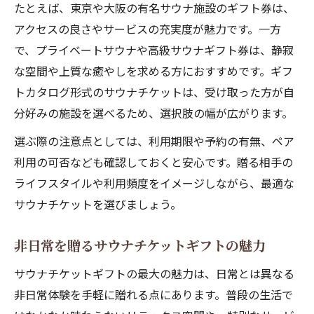
たとえば、東京や大阪の有名サウナ施設のギフト券は、
ペアや大阪限定のサウナチケット活用法
アクセスの良さやサービスの充実度が魅力です。一方
サウナペアチケットで特別な時間を共有し
で、プライベートサウナや高級サウナギフト券は、静寂
よう
な空間や上質な癒やしを求める方におすすめです。ギフ
大阪のサウナギフト券はイベントにも最適
トカタログ形式のサウナチケットは、受け取った方が自
ペア利用で広がるサウナチケットの楽しみ
分好みの施設を選べるため、選択肢の幅が広がります。
方
選ぶ際の注意点としては、利用期限や予約の有無、ペア
大阪限定サウナチケットの選び方ポイント
利用の可否なども確認しておくと安心です。贈る相手の
サウナギフト券で仲間と過ごす贅沢な時間
ライフスタイルや利用頻度をイメージしながら、最適な
高級感あふれるサウナギフトカタログの選び方
サウナチケットを選びましょう。
高級サウナギフト券の選び方ポイント
非日常を贈るサウナチケットギフトの魅力
サウナギフトカタログで叶える贅沢体験
特別感を演出する高級サウナチケットギフ
サウナチケットギフトの最大の魅力は、日常とは異なる
ト
非日常体験を手軽に贈れる点にあります。普段の生活で