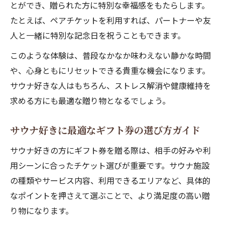
記念日に贈るサウナチケットの選び方
とができ、贈られた方に特別な幸福感をもたらします。
サウナギフト券で特別な日を演出するコツ
たとえば、ペアチケットを利用すれば、パートナーや友
人と一緒に特別な記念日を祝うこともできます。
ととのう体験を贈るサウナチケットの魅力
パートナーと楽しむサウナペアチケット活
このような体験は、普段なかなか味わえない静かな時間
用法
や、心身ともにリセットできる貴重な機会になります。
サウナチケットで思い出深い時間を過ごそ
サウナ好きな人はもちろん、ストレス解消や健康維持を
う
求める方にも最適な贈り物となるでしょう。
サウナ体験が変わるギフト券の魅力
サウナ好きに最適なギフト券の選び方ガイド
サウナギフト券で広がる体験の幅と選択肢
サウナ好きの方にギフト券を贈る際は、相手の好みや利
サウナチケットがもたらす心身のリフレッ
用シーンに合ったチケット選びが重要です。サウナ施設
シュ
の種類やサービス内容、利用できるエリアなど、具体的
ギフト券利用で楽しむ高級サウナの世界
なポイントを押さえて選ぶことで、より満足度の高い贈
サウナギフトカタログの上手な選び方とは
り物になります。
サウナチケットが人気の理由と実例紹介