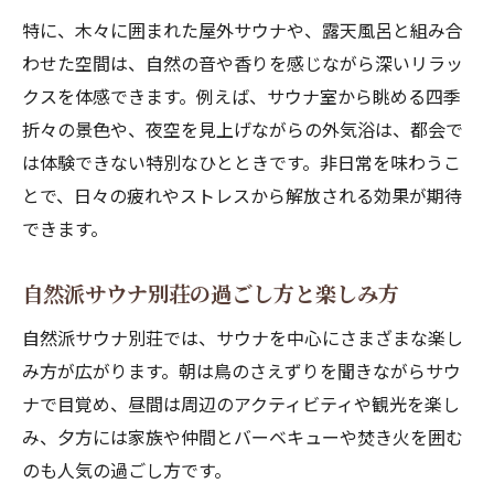
コテージサウナでの憧れの過ごし方
特に、木々に囲まれた屋外サウナや、露天風呂と組み合
カップル向けサウナ付き別荘の過ごし方提案
わせた空間は、自然の音や香りを感じながら深いリラッ
カップルで楽しむサウナ付き別荘の魅力
クスを体感できます。例えば、サウナ室から眺める四季
サウナ付きコテージで二人だけの時間
折々の景色や、夜空を見上げながらの外気浴は、都会で
プライベートサウナで叶う特別な体験
は体験できない特別なひとときです。非日常を味わうこ
カップル向けサウナ別荘の過ごし方実例
とで、日々の疲れやストレスから解放される効果が期待
できます。
サウナ空間が深めるカップルの絆
自然派サウナ別荘の過ごし方と楽しみ方
自然派サウナ別荘では、サウナを中心にさまざまな楽し
み方が広がります。朝は鳥のさえずりを聞きながらサウ
ナで目覚め、昼間は周辺のアクティビティや観光を楽し
み、夕方には家族や仲間とバーベキューや焚き火を囲む
のも人気の過ごし方です。