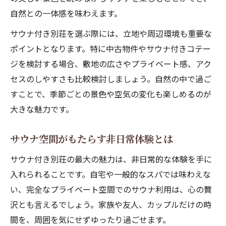
サウナ生活を始めるなら中古別荘が最適
自然との一体感を味わえます。
中古サウナ別荘で賢くプライベート空間
サウナ付き別荘を選ぶ際には、立地や周辺環境も重要な
プライベートサウナが心身に与える癒し効果
ポイントとなります。特に中古物件やサウナ付きコテー
サウナ付き別荘で得られる癒しの力
ジを検討する場合、敷地の広さやプライベート感、アク
プライベートサウナのリラックス効果
セスのしやすさも比較検討しましょう。自然の中で過ご
サウナが心と体に与えるリフレッシュ感
すことで、季節ごとの景色や空気の変化も楽しめるのが
サウナ付きコテージで心身のバランス回復
大きな魅力です。
別荘サウナでストレスフリーな日常を実現
サウナ空間がもたらす非日常体験とは
コテージでサウナ時間を充実させる工夫
サウナ付き別荘の最大の魅力は、非日常的な体験を手に
サウナ付きコテージの快適な過ごし方
入れられることです。自宅や一般的なスパでは味わえな
サウナ空間を活かすコテージの工夫例
い、完全なプライベート空間でのサウナ利用は、心の贅
サウナ時間を充実させる設備とアイデア
沢とも言えるでしょう。家族や友人、カップルだけの時
サウナ付きコテージで楽しむ癒しの工夫
間を、周囲を気にせずゆったり過ごせます。