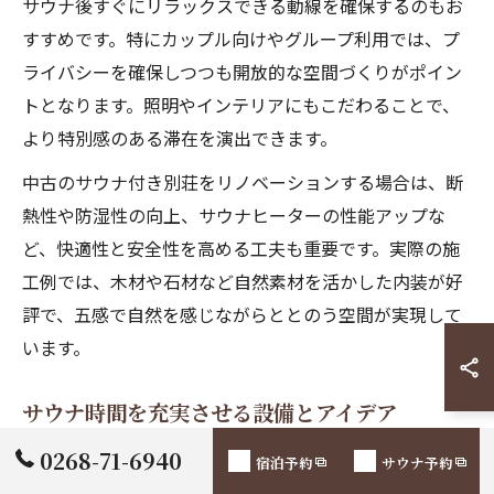
サウナ後すぐにリラックスできる動線を確保するのもお
すすめです。特にカップル向けやグループ利用では、プ
ライバシーを確保しつつも開放的な空間づくりがポイン
トとなります。照明やインテリアにもこだわることで、
より特別感のある滞在を演出できます。
中古のサウナ付き別荘をリノベーションする場合は、断
熱性や防湿性の向上、サウナヒーターの性能アップな
ど、快適性と安全性を高める工夫も重要です。実際の施
工例では、木材や石材など自然素材を活かした内装が好
評で、五感で自然を感じながらととのう空間が実現して
います。
サウナ時間を充実させる設備とアイデア
サウナ付きコテージでの満足度を左右するのは、サウナ
0268-71-6940
宿泊予約
サウナ予約
設備の質と周辺アイデアです。例えば、サウナヒーター