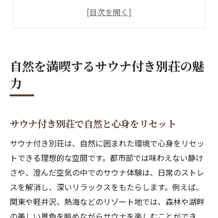
自然派サウナ別荘の過ごし方と楽しみ方
サウナと別荘が融合する贅沢な時間
四季を楽しむサウナ付き別荘の魅力
サウナ空間を叶える理想の別荘選び方
自然を満喫するサウナ付き別荘の魅
サウナ付き別荘の選び方と重要ポイント
力
理想のサウナ空間を実現する別荘探し
サウナ設置に適した別荘の特徴とは
サウナ付き別荘で自然と心身をリセット
サウナ別荘選びで重視すべき条件
サウナ付き中古別荘の選択基準とは
サウナ付き別荘は、自然に囲まれた環境で心身をリセッ
中古別荘で始めるお得なサウナ生活術
トできる理想的な空間です。都市部では味わえない静け
さや、澄んだ空気の中でのサウナ体験は、日常のストレ
サウナ付き中古別荘でコスパ重視の選択
スを解消し、深いリラックスをもたらします。例えば、
中古サウナ別荘で叶える節約と快適空間
関東や軽井沢、熱海などのリゾート地では、森林や湖畔
サウナ設置済み中古別荘の魅力と選び方
の美しい景色を眺めながらサウナを楽しむことができ、