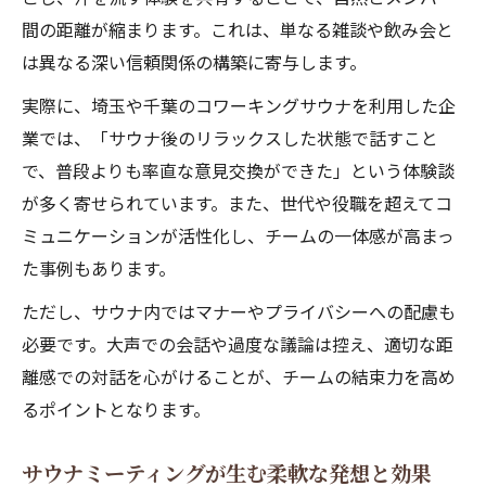
ット
間の距離が縮まります。これは、単なる雑談や飲み会と
サウナ×仕事の新しい働き方が注目される
は異なる深い信頼関係の構築に寄与します。
理由
実際に、埼玉や千葉のコワーキングサウナを利用した企
サウナワーキングスペースでの快適な過ご
業では、「サウナ後のリラックスした状態で話すこと
し方
で、普段よりも率直な意見交換ができた」という体験談
サウナで生まれるネットワーク作りのコツ
が多く寄せられています。また、世代や役職を超えてコ
サウナ施設の設備やサービスを比較検証
ミュニケーションが活性化し、チームの一体感が高まっ
た事例もあります。
ビジネス効率化にはサウナという選択肢も
サウナ活用で会議効率と成果を同時に高め
ただし、サウナ内ではマナーやプライバシーへの配慮も
る
必要です。大声での会話や過度な議論は控え、適切な距
サウナワーキングスペースの活用ノウハウ
離感での対話を心がけることが、チームの結束力を高め
るポイントとなります。
サウナでのリラックスが生産性を向上させ
る
サウナミーティングが生む柔軟な発想と効果
サウナミーティングで得られる具体的メリ