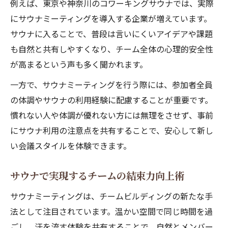
サウナミーティングによるストレス解消法
例えば、東京や神奈川のコワーキングサウナでは、実際
にサウナミーティングを導入する企業が増えています。
サウナで仕事効率が上がる科学的根拠に迫
サウナに入ることで、普段は言いにくいアイデアや課題
る
も自然と共有しやすくなり、チーム全体の心理的安全性
サウナ活用で社員の健康意識を高める方法
が高まるという声も多く聞かれます。
サウナワーキングスペースの休憩活用術
一方で、サウナミーティングを行う際には、参加者全員
コワーキングサウナで創造力を高める方法
の体調やサウナの利用経験に配慮することが重要です。
サウナ空間で生まれるアイデア発想の秘訣
慣れない人や体調が優れない方には無理をさせず、事前
コワーキングサウナが創造性を引き出す理
にサウナ利用の注意点を共有することで、安心して新し
由
い会議スタイルを体験できます。
サウナと仕事の融合がもたらす新たな価値
サウナ会議でクリエイティブな対話を実現
サウナで実現するチームの結束力向上術
サウナ利用時の集中力アップテクニック
サウナミーティングは、チームビルディングの新たな手
サウナ付きワーキングスペースの魅力を探る
法として注目されています。温かい空間で同じ時間を過
サウナ付きワーキングスペースの活用メリ
ごし、汗を流す体験を共有することで、自然とメンバー