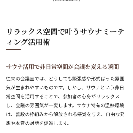
サウナで実現するチームの結束力向上術
サウナミーティングが生む柔軟な発想と効
果
リラックス空間で叶うサウナミーテ
サウナのリラックス効果が会話を活性化
ィング活用術
サウナワーキングスペース選びのコツ
サウナでの会話が信頼関係を深める理由
サウナで本音トークが生まれる理由と背景
サウナ活用で非日常空間が会議を変える瞬間
信頼構築に役立つサウナの心理的効果とは
従来の会議室では、どうしても緊張感や形式ばった雰囲
サウナ会話OKの施設利用時のマナーを解説
気が生まれやすいものです。しかし、サウナという非日
サウナミーティングで築くビジネスの絆
常空間を活用することで、参加者の心身がリラックス
サウナでの対話がチーム力に与える影響
し、会議の雰囲気が一変します。サウナ特有の温熱環境
心身リセットしたいならサウナミーティングへ
は、普段の枠組みから解放される感覚を与え、自由な発
想や本音の対話を促進します。
サウナで心身リフレッシュできる理由とは