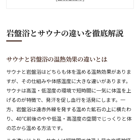
いか
サウナと岩盤浴どっちが痩せるかを比較
岩盤浴とサウナのリラックス効果を解説
岩盤浴とサウナの違いを徹底解説
美容と健康を促進するサウナ活用術
サウナで美肌と健康を手に入れるコツ
サウナ岩盤浴でニキビ予防する方法
サウナと岩盤浴の温熱効果の違いとは
サウナと岩盤浴の併用で得られる美容効果
サウナと岩盤浴はどちらも体を温める温熱効果がありま
サウナ岩盤浴の順番で冷え性を改善
すが、その仕組みや体感温度に大きな違いがあります。
自律神経を整えるサウナ活用の秘訣
サウナは高温・低湿度の環境で短時間に一気に体温を上
げるのが特徴で、発汗を促し血行を活発にします。一
順番で変わるサウナと岩盤浴の効果
方、岩盤浴は遠赤外線を発する温めた鉱石の上に横たわ
サウナ岩盤浴の順番で得られる違い
り、40℃前後のやや低温・高湿度の空間でじっくりと体
岩盤浴サウナどっちが先か効果で比較
の芯から温める方法です。
サウナ岩盤浴を併用する際の最適な順番