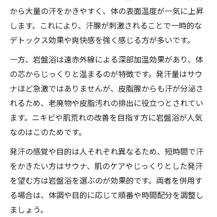
サウナ岩盤浴で心身のリセットを促進
から大量の汗をかきやすく、体の表面温度が一気に上昇
どちらが理想？岩盤浴とサウナの選び方
します。これにより、汗腺が刺激されることで一時的な
サウナ岩盤浴どっちが自分に向いているか
デトックス効果や爽快感を強く感じる方が多いです。
目的別サウナ岩盤浴の選び方と効果の違い
一方、岩盤浴は遠赤外線による深部加温効果があり、体
サウナ岩盤浴で理想のウェルネス習慣を築
の芯からじっくりと温まるのが特徴です。発汗量はサウ
く
ナほど急激ではありませんが、皮脂腺からも汗が分泌さ
サウナ岩盤浴どっちが良いか体調で判断
れるため、老廃物や皮脂汚れの排出に役立つとされてい
サウナ岩盤浴のメリットを比較して選ぶ方
ます。ニキビや肌荒れの改善を目指す方に岩盤浴が人気
法
なのはこのためです。
発汗の感覚や目的は人それぞれ異なるため、短時間で汗
をかきたい方はサウナ、肌のケアやじっくりとした発汗
を望む方は岩盤浴を選ぶのが効果的です。両者を併用す
る場合は、体調や目的に応じて順番や時間配分を調整し
ましょう。