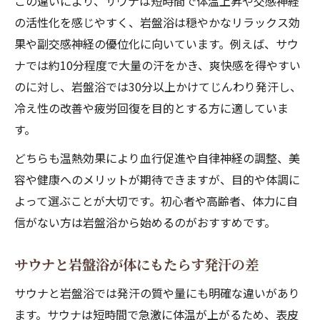
この違いにより、サウナは短時間で体温上昇や交感神経
サウナ岩盤浴で代謝アップを目指す順番
の活性化を感じやすく、岩盤浴は穏やかなリラックス効
冷え性改善に効果的なサウナ岩盤浴の順番
果や副交感神経の優位化に向いています。例えば、サウ
サウナ併用で自律神経を整えよう
ナでは約10分程度で大量の汗をかき、爽快感を得やすい
サウナ岩盤浴の併用で自律神経を強化
のに対し、岩盤浴では30分以上かけてじんわり発汗し、
サウナと岩盤浴でストレス軽減を実現
冷え性の改善や疲労回復を目的とする方に適していま
自律神経を整えるサウナ活用のポイント
す。
サウナ岩盤浴の違いが心身に与える効果
どちらも温熱効果により血行促進や自律神経の調整、美
サウナ岩盤浴併用で睡眠の質を向上
容や健康へのメリットが期待できますが、目的や体調に
よって選ぶことが大切です。初心者や高齢者、体力に自
サウナ岩盤浴の相乗効果とは何か
信がない方は岩盤浴から始めるのがおすすめです。
サウナと岩盤浴の併用で得られる相乗効果
サウナ岩盤浴で美肌と健康を両立する方法
サウナと岩盤浴が体にもたらす発汗の差
サウナ岩盤浴の相乗効果がもたらす違い
サウナと岩盤浴では発汗の質や量にも明確な違いがあり
サウナ岩盤浴併用が代謝を高める理由
ます。サウナは短時間で急激に体温が上がるため、表皮