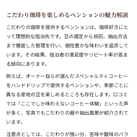
公式写真と口コミ画像で比較するペンショ
こだわり珈琲を楽しめるペンションの魅力解説
ン珈琲
こだわりの珈琲を提供するペンションは、珈琲好きにと
ペンション珈琲のトレンドを写真で徹底チ
って理想的な宿泊先です。豆の選定から焙煎、抽出方法
ェック
まで徹底した管理を行い、個性豊かな味わいを追求して
ペンション珈琲の盛り付けや雰囲気を写真
います。その結果、宿泊者の満足度やリピート率が高ま
解説
る傾向にあります。
宿泊先選びに役立つペンション情報まとめ
例えば、オーナー自らが選んだスペシャルティコーヒー
ペンション選びに役立つ珈琲と洋食の最新
をハンドドリップで提供するペンションや、季節ごとに
情報
異なる産地の豆を楽しめるところも存在します。口コミ
ペンションの営業状況や口コミ情報を総整
では「ここでしか味わえないコーヒー体験」といった声
理
が多く、写真でもこだわりの器や抽出風景が紹介されて
失敗しないペンション選びの珈琲チェック
います。
ポイント
注意点としては、こだわりが強い分、苦味や酸味のバラ
ペンションの予約前に確認したい珈琲の特