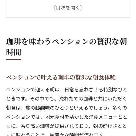
こだわり珈琲を楽しめるペンションの魅力
解説
ペンションの朝を彩る珈琲サービスの特徴
ペンション珈琲と洋食メニューのおすすめ
珈琲を味わうペンションの贅沢な朝
組み合わせ
時間
口コミで評判のペンション珈琲体験とは
口コミで話題のペンション珈琲体験を徹底
解説
ペンションで叶える珈琲の贅沢な朝食体験
ペンション珈琲の評判と実際の満足度
ペンションで迎える朝は、日常を忘れさせる特別なひと
口コミから見るペンション珈琲の特徴とポ
ときです。その中でも、淹れたての珈琲と共にいただく
イント
朝食は、旅の醍醐味のひとつといえるでしょう。多くの
ペンションの珈琲サービス利用者の生の声
ペンションでは、地元食材を活かした洋食メニューとと
紹介
もに、香り高い珈琲が提供されており、朝の静けさとと
レビューで人気のペンション珈琲のおすす
もに味わうことで一層豊かな時間が流れます。