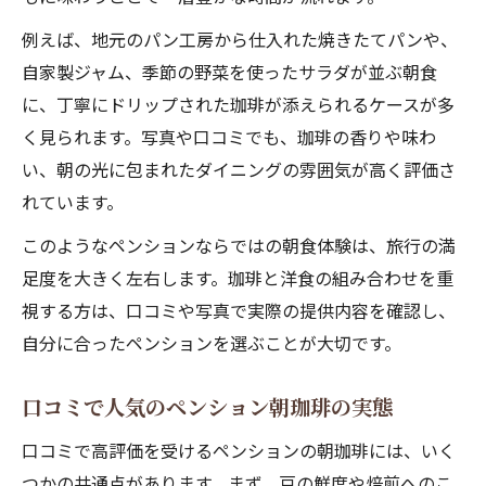
め理由
例えば、地元のパン工房から仕入れた焼きたてパンや、
洋食メニュー豊富なペンションの魅力解説
自家製ジャム、季節の野菜を使ったサラダが並ぶ朝食
ペンションで味わえる洋食メニューの種類
に、丁寧にドリップされた珈琲が添えられるケースが多
と特徴
く見られます。写真や口コミでも、珈琲の香りや味わ
洋食が充実したペンションの選び方とポイ
い、朝の光に包まれたダイニングの雰囲気が高く評価さ
ント
れています。
ペンション自慢の洋食メニューを口コミで
このようなペンションならではの朝食体験は、旅行の満
比較
足度を大きく左右します。珈琲と洋食の組み合わせを重
季節限定メニューが魅力のペンション洋食
視する方は、口コミや写真で実際の提供内容を確認し、
特集
自分に合ったペンションを選ぶことが大切です。
ペンションならではの洋食と珈琲の楽しみ
口コミで人気のペンション朝珈琲の実態
方
落ち着く空間で楽しむペンション珈琲タイム
口コミで高評価を受けるペンションの朝珈琲には、いく
ペンションで過ごす落ち着いた珈琲タイム
つかの共通点があります。まず、豆の鮮度や焙煎へのこ