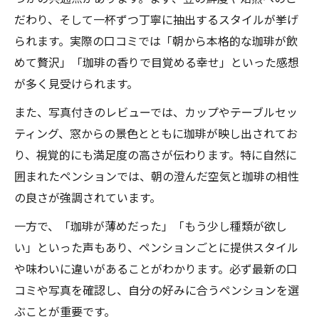
の魅力
だわり、そして一杯ずつ丁寧に抽出するスタイルが挙げ
られます。実際の口コミでは「朝から本格的な珈琲が飲
静かな空間で味わうペンション珈琲の感想
めて贅沢」「珈琲の香りで目覚める幸せ」といった感想
まとめ
が多く見受けられます。
ペンションの居心地と珈琲時間を口コミか
ら検証
また、写真付きのレビューでは、カップやテーブルセッ
ペンション珈琲で叶う特別なひとときの過
ティング、窓からの景色とともに珈琲が映し出されてお
ごし方
り、視覚的にも満足度の高さが伝わります。特に自然に
囲まれたペンションでは、朝の澄んだ空気と珈琲の相性
ペンション珈琲の雰囲気やサービスの特徴
の良さが強調されています。
を解説
写真で知るペンション珈琲の最新トレンド
一方で、「珈琲が薄めだった」「もう少し種類が欲し
い」といった声もあり、ペンションごとに提供スタイル
最新写真で見るペンション珈琲の注目ポイ
や味わいに違いがあることがわかります。必ず最新の口
ント
コミや写真を確認し、自分の好みに合うペンションを選
ペンション珈琲の写真から分かる人気の理
ぶことが重要です。
由