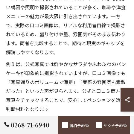
い構図や照明で撮影されていることが多く、珈琲や洋食
メニューの魅力が最大限に引き出されています。一方
で、実際の口コミ画像は、リアルな利用者目線で撮影さ
れているため、盛り付けや量、雰囲気がそのまま伝わり
ます。両者を比較することで、期待と現実のギャップを
解消しやすくなります。
例えば、公式写真では鮮やかなサラダやふわふわのパン
ケーキが印象的に撮影されていますが、口コミ画像でも
「写真通りのボリュームで満足」「実際の雰囲気も素敵
だった」といった声が見られます。公式と口コミ両方の
写真をチェックすることで、安心してペンションを選ぶ
判断材料となります。
0268-71-6940
ペンション珈琲のトレンドを写真で徹底チェッ
宿泊予約
サウナ予約