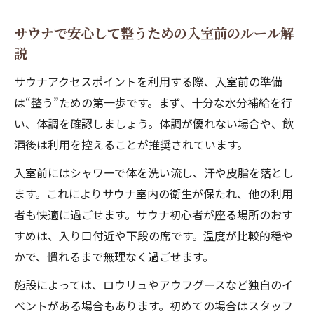
礎知識
サウナで安心して整うための入室前のルール解
個室やワーキングスペースで快適に整う秘訣
説
サウナの個室利用で得られる整い効果と注
意点
サウナアクセスポイントを利用する際、入室前の準備
サウナワーキングスペースで集中とリラッ
は“整う”ための第一歩です。まず、十分な水分補給を行
クス両立
い、体調を確認しましょう。体調が優れない場合や、飲
酒後は利用を控えることが推奨されています。
サウナの個室やワーキングスペースの活用
術
入室前にはシャワーで体を洗い流し、汗や皮脂を落とし
サウナで仕事や勉強も快適に進める過ごし
ます。これによりサウナ室内の衛生が保たれ、他の利用
方
者も快適に過ごせます。サウナ初心者が座る場所のおす
すめは、入り口付近や下段の席です。温度が比較的穏や
サウナ個室やワーキングスペースの選び方
かで、慣れるまで無理なく過ごせます。
のコツ
東京近郊サウナで失敗しないための心得
施設によっては、ロウリュやアウフグースなど独自のイ
東京近郊サウナで押さえるべき利用時の注
ベントがある場合もあります。初めての場合はスタッフ