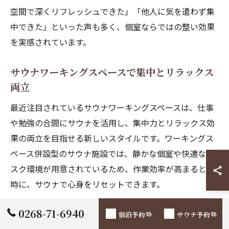
空間で深くリフレッシュできた」「他人に気を遣わず集
中できた」といった声も多く、個室ならではの整い効果
を実感されています。
サウナワーキングスペースで集中とリラックス
両立
最近注目されているサウナワーキングスペースは、仕事
や勉強の合間にサウナを活用し、集中力とリラックス効
果の両立を目指せる新しいスタイルです。ワーキングス
ペース併設型のサウナ施設では、静かな個室や快適なデ
スク環境が用意されているため、作業効率が高まると同
時に、サウナで心身をリセットできます。
利用時のポイントとしては、サウナ前後にこまめな水分
0268-71-6940
宿泊予約
サウナ予約
補給を心掛けること、長時間の作業後はサウナで血行促