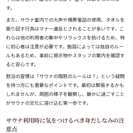
サウナの暗黙ルールを押さえて快適な整い
す。
体験へ
また、サウナ室内での大声や携帯電話の使用、タオルを
サウナ初心者も困らない黙浴と席取りのマ
振り回す行為はマナー違反とされることが多いです。こ
ナー実例
れらは他の利用者の集中やリラックスを妨げるため、特
サウナを深く楽しむためのローカルルール
に初心者は注意が必要です。施設によっては独自のルー
の理解
ルもあるため、事前に掲示物やスタッフの案内を確認す
座る場所選びに迷う方へのサウナ実践ポイント
ると安心です。
サウナ初心者におすすめの座る場所とその
黙浴の習慣は「サウナの暗黙のルールは？」という疑問
理由
を持つ方にも重要なポイントです。最初は緊張するかも
サウナの温度差を活かした最適なポジショ
しれませんが、周囲の様子を観察し、静かに過ごすこと
ン選び
がサウナの文化に溶け込む第一歩です。
サウナ室内で整いやすい席の見極めポイン
ト
サウナ利用時に気をつけるべき身だしなみの注
サウナで体調や気分に合う席選びのコツ解
意点