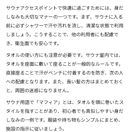
説
サウナアクセスポイントで快適に過ごすためには、身だ
サウナの座る場所ごとの特徴と快適な楽し
しなみも大切なマナーの一つです。まず、サウナに入る
み方
前に必ずシャワーで汗や汚れを流し、清潔な状態で利用
用語や文化を知って楽しむサウナアクセスポイ
しましょう。こうすることで、他の利用者にも配慮で
ント
き、衛生面でも安心です。
サウナ用語「マフィア」とは何かをやさし
タオルの使い方にも注意が必要です。サウナ室内では、
く解説
タオルを座面に敷いて座ることが一般的なルールです。
サウナ文化でよく使われる用語とその意味
直接座ることで汗がベンチに付着するのを防ぎ、次の人
一覧
への配慮となります。また、長い髪の方はまとめておく
サウナの界隈文化や流行語を身につけるポ
と、周囲の迷惑になりません。
イント
サウナ用語で「マフィア」とは、タオルを頭に巻いたス
サウナで覚えておきたい定番の言葉やマナ
タイルを指すことがあり、初心者でも真似しやすい身だ
ー集
しなみの一例です。服装や持ち物もシンプルにまとめ、
サウナ初心者も安心できる用語と文化の基
施設の指示に従いましょう。