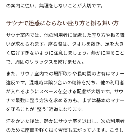
意点
の案内に従い、無理をしないことが大切です。
サウナ聖地利用前に知るべきマナーと暗黙
サウナで迷惑にならない座り方と振る舞い方
の了解
サウナで快適に整うための混雑対策と事前
サウナ室内では、他の利用者に配慮した座り方や振る舞
準備
いが求められます。座る際は、タオルを敷き、足を大き
く広げすぎないように注意しましょう。静かに座ること
サウナ初心者が東京近郊で困らないための
で、周囲のリラックスを妨げません。
心得
サウナ体験を最大化するための事前情報収
また、サウナ室内での場所取りや長時間の占有はマナー
集法
違反です。混雑時は譲り合いの精神を持ち、他の利用者
が入れるようにスペースを空ける配慮が大切です。サウ
ナで最強に整う方法を求める方も、まずは基本のマナー
を守ることが“整う”近道になります。
汗をかいた後は、静かにサウナ室を退出し、次の利用者
のために座面を軽く拭く習慣も広がっています。こうし