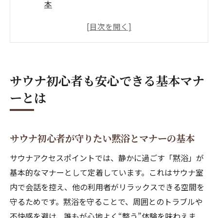
本
サウナ利用時に気をつけるべき身だしなみ
の注意点
サウナで安心して整うための入室前のルー
ル解説
サウナ初心者も安心できる基本マナ
サウナで迷惑にならない座り方と振る舞い
ーとは
方
サウナを快適に楽しむ水分補給や体調管理
のコツ
サウナ初心者が守りたい黙浴とマナーの基本
整い体験を深めるサウナの暗黙ルール解説
サウナアクセスポイントでは、静かに過ごす「黙浴」が
サウナで知っておきたい暗黙のルールと配
基本的なマナーとして定着しています。これはサウナ室
慮
内で会話を控え、他の利用者がリラックスできる空間を
サウナ内での会話やスマホ利用に関する注
守るためです。黙浴を守ることで、周囲とのトラブルや
意点
不快感を避け、誰もが心地よく“整う”体験を味わえま