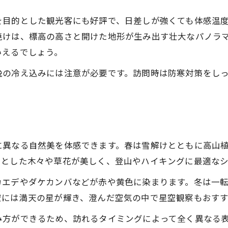
菅平湿原の自然と見どころを徹底解説
を目的とした観光客にも好評で、日差しが強くても体感温
菅平で出会える高山植物の魅力に迫る
焼けは、標高の高さと開けた地形が生み出す壮大なパノラ
湿原コースで楽しむ菅平の自然観察術
いえるでしょう。
菅平の湿原が支える生態系の不思議
晩の冷え込みには注意が必要です。訪問時は防寒対策をし
菅平の湿原を歩いて感じる季節の変化
なぜ菅平は涼しいのか気温の秘密を解明
菅平の標高がもたらす涼しさの理由
菅平 気温の特徴と寒さのしくみを解説
に異なる自然美を体感できます。春は雪解けとともに高山
気候データから見る菅平の快適さ
々とした木々や草花が美しく、登山やハイキングに最適なシ
菅平が避暑地として選ばれる秘密
カエデやダケカンバなどが赤や黄色に染まります。冬は一
菅平高原で体感する夏の過ごし方
空には満天の星が輝き、澄んだ空気の中で星空観察もおすす
四季折々の菅平が魅せる自然の多様性
み方ができるため、訪れるタイミングによって全く異なる