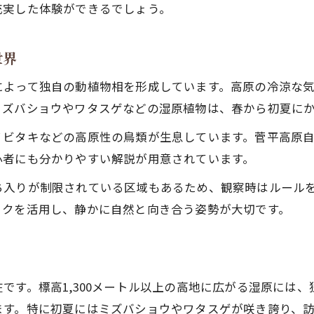
春夏秋冬で変わる菅平自然の楽しみ方
充実した体験ができるでしょう。
菅平高原スキー場と冬の自然の魅力
新緑と紅葉の菅平で過ごす贅沢な時間
世界
菅平の気候が生み出す四季の絶景体験
によって独自の動植物相を形成しています。高原の冷涼な
季節ごとに異なる菅平高原の自然観察
ミズバショウやワタスゲなどの湿原植物は、春から初夏に
自然館を通じて理解する菅平の成り立ち
ノビタキなどの高原性の鳥類が生息しています。菅平高原
菅平高原自然館で学ぶ自然環境の歴史
心者にも分かりやすい解説が用意されています。
菅平自然館が伝える地形と成り立ち解説
ち入りが制限されている区域もあるため、観察時はルール
自然館の展示から知る菅平湿原の秘密
ックを活用し、静かに自然と向き合う姿勢が大切です。
菅平の自然を深く理解できる施設体験
菅平高原 歴史と自然のつながりを探る
です。標高1,300メートル以上の高地に広がる湿原には
ます。特に初夏にはミズバショウやワタスゲが咲き誇り、