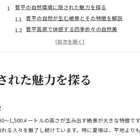
菅平の自然環境に隠された魅力を探る
菅平の自然が生む絶景とその特徴を解説
菅平高原で体感する四季折々の自然美
菅平の自然環境が育む多彩な動植物の世界
菅平湿原の魅力と自然観察の楽しみ方
菅平が人気を集める理由と自然の魅力
高原ならではの菅平の気候が生む絶景
された魅力を探る
菅平高原の気候が作り出す特別な景観
菅平の気温と気候の特徴をやさしく解説
菅平で感じる高原特有の清涼な空気感
説
菅平 気温がもたらす快適な過ごし方
00～1,500メートルの高さが生み出す絶景が大きな特徴
菅平の気候が生む幻想的な自然現象
訪れる人々を魅了し続けています。特に夏場は、平地よりも
湿原や高山植物の世界を菅平で満喫する