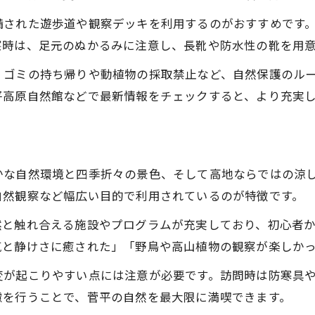
備された遊歩道や観察デッキを利用するのがおすすめです
察時は、足元のぬかるみに注意し、長靴や防水性の靴を用
、ゴミの持ち帰りや動植物の採取禁止など、自然保護のル
平高原自然館などで最新情報をチェックすると、より充実
かな自然環境と四季折々の景色、そして高地ならではの涼
自然観察など幅広い目的で利用されているのが特徴です。
然と触れ合える施設やプログラムが充実しており、初心者
気と静けさに癒された」「野鳥や高山植物の観察が楽しか
変が起こりやすい点には注意が必要です。訪問時は防寒具
慮を行うことで、菅平の自然を最大限に満喫できます。